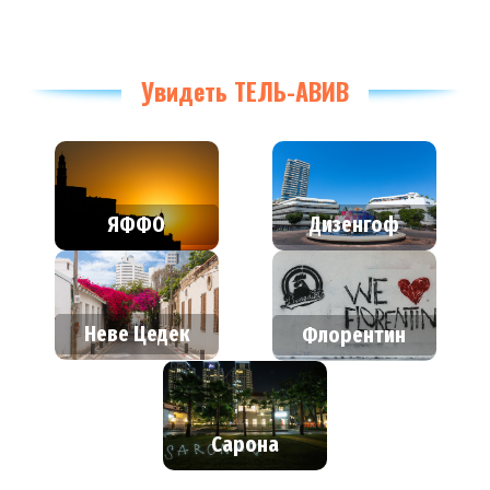
Увидеть ТЕЛЬ-АВИВ
Дизенгоф
ЯФФО
Неве Цедек
Флорентин
Сарона