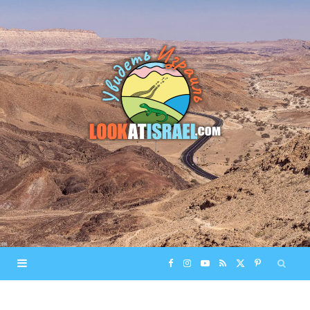
F
I
Y
R
X
P
a
n
o
S
(
i