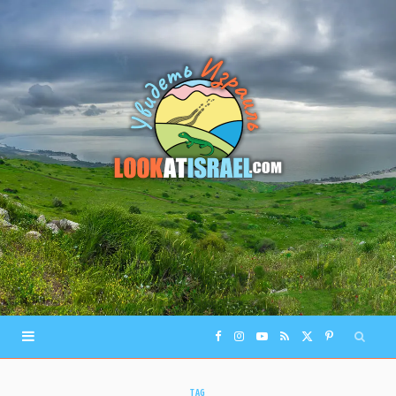
F
I
Y
R
X
P
a
n
o
S
(
i
TAG