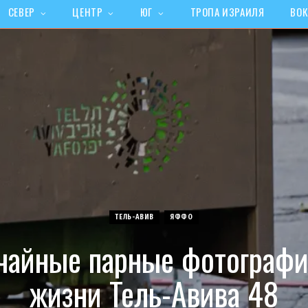
СЕВЕР
ЦЕНТР
ЮГ
ТРОПА ИЗРАИЛЯ
ВОК
ТЕЛЬ-АВИВ
ЯФФО
чайные парные фотографи
жизни Тель-Авива 48