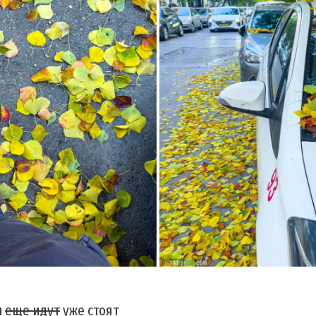
ы
еще идут
уже стоят