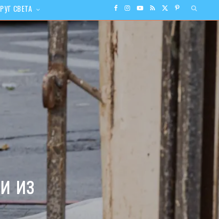
РУГ СВЕТА
F
I
Y
R
X
P
a
n
o
S
(
i
c
s
u
S
T
n
e
t
T
w
t
b
a
u
i
e
o
g
b
t
r
o
r
e
t
e
и из
k
a
e
s
m
r
t
)