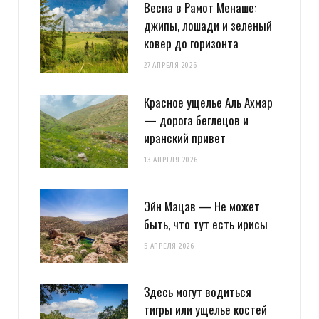
Весна в Рамот Менаше:
комментариях. А можно просто
подписаться на комментарии
джипы, лошади и зеленый
ковер до горизонта
27 АПРЕЛЯ 2026
Красное ущелье Аль Ахмар
— дорога беглецов и
иранский привет
13 АПРЕЛЯ 2026
Эйн Мацав — Не может
быть, что тут есть ирисы
5 АПРЕЛЯ 2026
Здесь могут водиться
тигры или ущелье костей