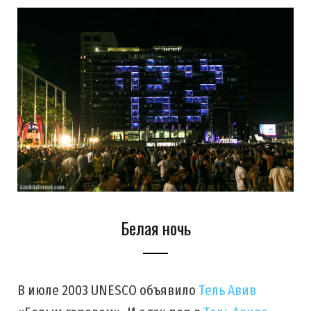
c
s
u
S
T
n
e
t
T
w
t
b
a
u
i
e
o
g
b
t
r
o
r
e
t
e
k
a
e
s
m
r
t
Белая ночь
)
В июле 2003 UNESCO объявило
Тель Авив