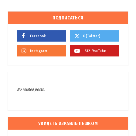
ПОДПИСАТЬСЯ
Facebook
X (Twitter)
Instagram
632
YouTube
No related posts.
Сохранить моё имя, email и адрес сайта в этом браузере для
последующих моих комментариев.
УВИДЕТЬ ИЗРАИЛЬ ПЕШКОМ
Оповещать о новых