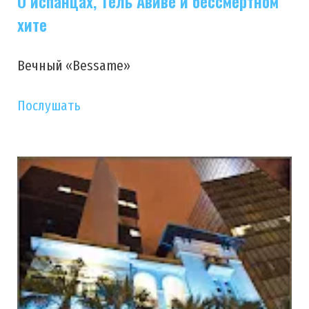
О испанцах, Тель Авиве и бессмертном
хите
Вечный «Bessame»
Послушать