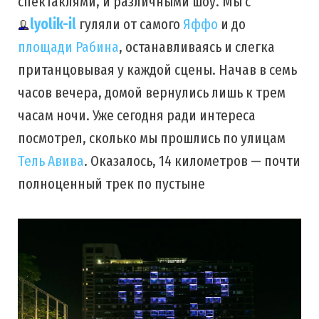
спектаклями, и различными шоу. Мы с
lyolik-il
гуляли от самого
Яффо
и до
площади Рабина
, останавливаясь и слегка
пританцовывая у каждой сцены. Начав в семь
часов вечера, домой вернулись лишь к трем
часам ночи. Уже сегодня ради интереса
посмотрел, сколько мы прошлись по улицам
Тель Авива
. Оказалось, 14 километров — почти
полноценный трек по пустыне