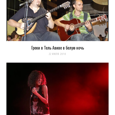
Спасибо, пост и фотографии отличные! Атмосфера праздника
шикарная. Как будто с вами там погуляла.
Загрузка...
Греки в Тель Авиве в белую ночь
22 ИЮЛЯ 2010
k0ev
REPLY
12 ЛЕТ AGO
ну, теперь ты знаешь как выглядят те места в реале
Загрузка...