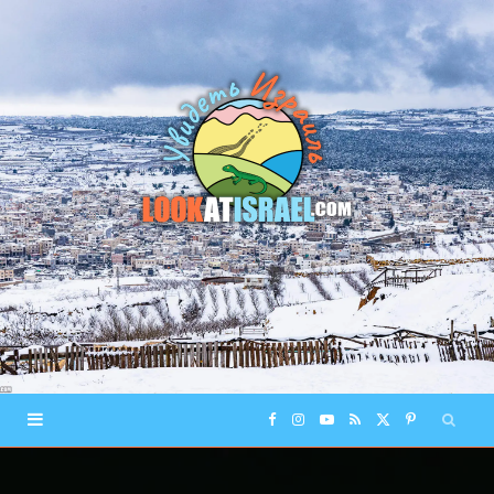
F
I
Y
R
X
P
a
n
o
S
(
i