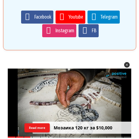
Facebook
Youtube
Telegram
Instagram
FB
Цреда — Самарийский вид на
Read more
закатний Тель Авив