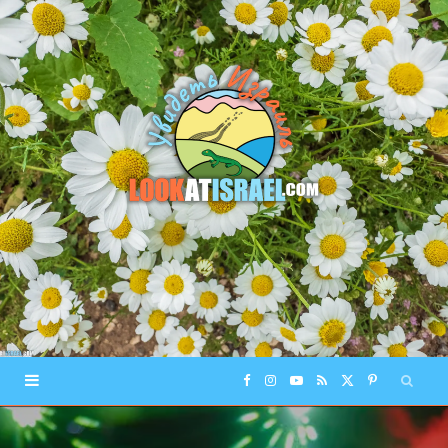
F
I
Y
R
X
P
a
n
o
S
(
i