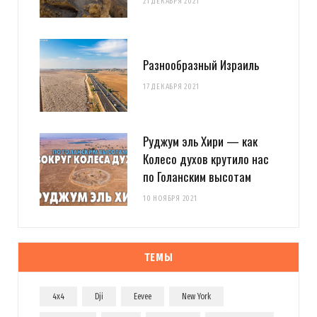
21 ДЕКАБРЯ 2021
Разнообразный Израиль
17 ДЕКАБРЯ 2021
Руджум эль Хири — как
Колесо духов крутило нас
по Голанским высотам
10 НОЯБРЯ 2021
ТЕМЫ
4x4
Dji
Eevee
New York