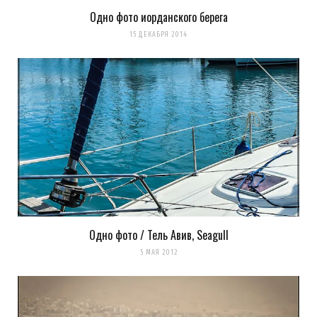
Одно фото иорданского берега
Сохранить моё имя, email и адрес сайта в этом браузере для
15 ДЕКАБРЯ 2014
последующих моих комментариев.
Уведомить меня о новых комментариях по email.
Уведомлять меня о новых записях почтой.
Оповещать о новых
комментариях. А можно просто
подписаться на комментарии
Одно фото / Тель Авив, Seagull
5 МАЯ 2012