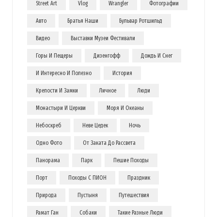
Street Art
Vlog
Wrangler
Фотографии
Авто
Братья Наши
Бульвар Ротшильд
Видео
Выставки Музеи Фестивали
Горы И Пещеры
Дизенгофф
Дождь И Снег
И Интересно И Полезно
История
Крепости И Замки
Личное
Люди
Монастыри И Церкви
Моря И Океаны
Небоскреб
Неве Цедек
Ночь
Одно Фото
От Заката До Рассвета
Панорама
Парк
Пешие Походы
Порт
Походы С ПИОН
Праздник
Природа
Пустыня
Путешествия
Рамат Ган
Собаки
Такие Разные Люди