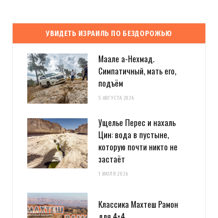
УВИДЕТЬ ИЗРАИЛЬ ПО БЕЗДОРОЖЬЮ
Маале а-Нехмад.
Симпатичный, мать его,
подъём
5 АВГУСТА 2026
Ущелье Перес и нахаль
Цин: вода в пустыне,
которую почти никто не
застаёт
1 ИЮЛЯ 2026
Классика Махтеш Рамон
для 4×4