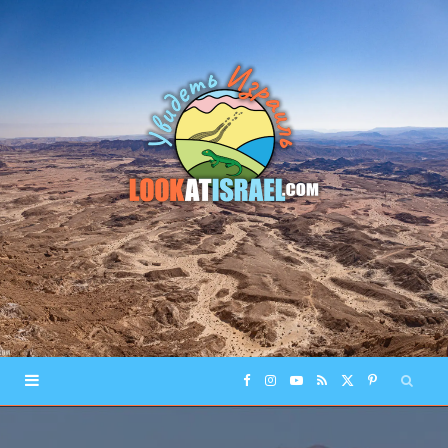
F
I
Y
R
X
P
a
n
o
S
(
i