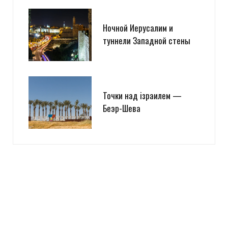
Ночной Иерусалим и
туннели Западной стены
Точки над iзраилем —
Беэр-Шева