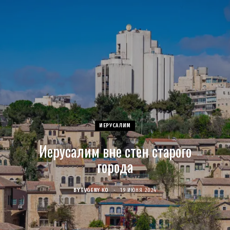
c
s
u
S
T
n
e
t
T
w
t
b
a
u
i
e
o
g
b
t
r
o
r
e
t
e
ИЕРУСАЛИМ
k
a
e
s
Иерусалим вне стен старого
m
r
t
города
)
BY
EVGENY KO
19 ИЮНЯ 2024