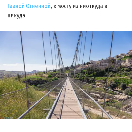
Гееной Огненной
, к мосту из ниоткуда в
никуда