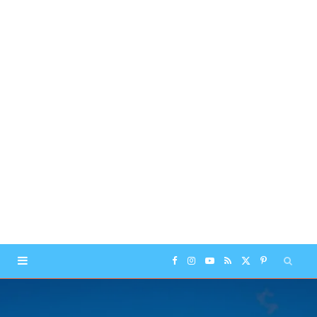
F
I
Y
R
X
P
a
n
o
S
(
i