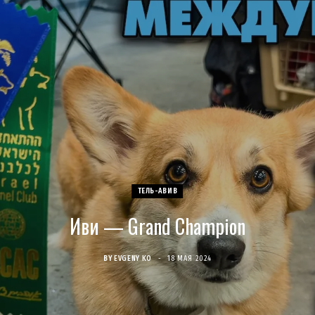
c
s
u
S
T
n
e
t
T
w
t
b
a
u
i
e
o
g
b
t
r
o
r
e
t
e
k
a
e
s
ТЕЛЬ-АВИВ
Иви — Grand Champion
m
r
t
)
BY
EVGENY KO
18 МАЯ 2024