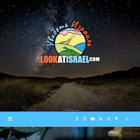
F
I
Y
R
X
P
a
n
o
S
(
i