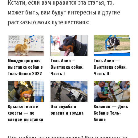
Кстати, если вам нравится эта статья, то,
может быть, вам будут интересны и другие
рассказы о моих путешествиях:
Международная
Тель Авив –
Тель Авив —
выставка собак в
Выставка собак.
Выставка собак.
Тель-Авиве 2022
Часть I
Часть II
Крылья, ноги и
Эта служба и
Келавив — День
хвосты — по
опасна и трудна
Собак в Тель-
следам выставки
Авиве
Что-нибудь заинтересовало? Вот и чудненько,