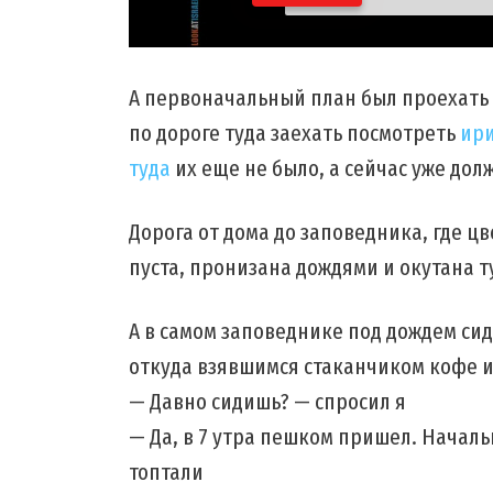
А первоначальный план был проехать 
по дороге туда заехать посмотреть
ир
туда
их еще не было, а сейчас уже дол
Дорога от дома до заповедника, где ц
пуста, пронизана дождями и окутана 
А в самом заповеднике под дождем си
откуда взявшимся стаканчиком кофе и
— Давно сидишь? — спросил я
— Да, в 7 утра пешком пришел. Началь
топтали