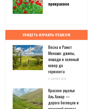
прекрасное
УВИДЕТЬ ИЗРАИЛЬ ПЕШКОМ
Весна в Рамот
Менаше: джипы,
лошади и зеленый
ковер до
горизонта
27 АПРЕЛЯ 2026
Красное ущелье
Аль Ахмар —
дорога беглецов и
иранский привет