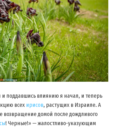
ая и поддавшись влиянию я начал, и теперь
екцию всех
ирисов
, растущих в Израиле. А
е возвращение домой после дождливого
сы
! Черные!» — жалостливо-указующим