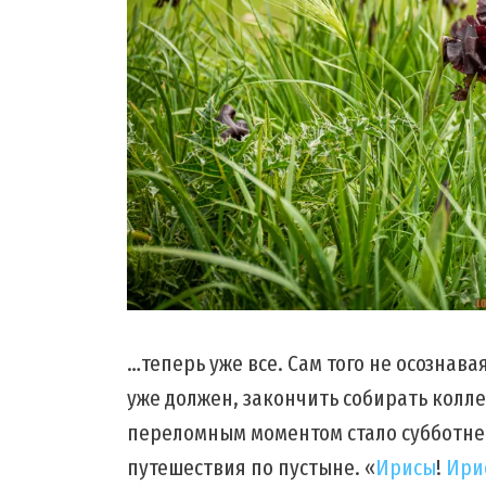
…теперь уже все. Сам того не осознав
уже должен, закончить собирать колл
переломным моментом стало субботне
путешествия по пустыне. «
Ирисы
!
Ири