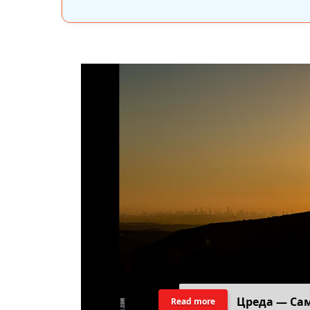
Цреда — Са
Read more