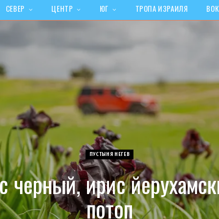
СЕВЕР
ЦЕНТР
ЮГ
ТРОПА ИЗРАИЛЯ
ВОК
ПУСТЫНЯ НЕГЕВ
с черный, ирис йерухамск
потоп