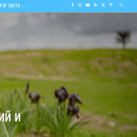
РУГ СВЕТА
F
I
Y
R
X
P
a
n
o
S
(
i
c
s
u
S
T
n
e
t
T
w
t
b
a
u
i
e
o
g
b
t
r
o
r
e
t
e
ий и
k
a
e
s
m
r
t
)