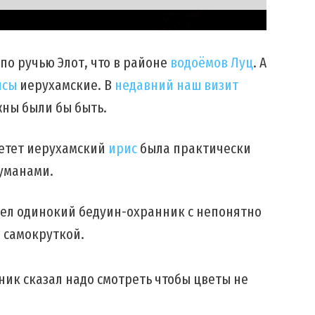
по ручью Элот, что в районе
водоёмов Луц
. А
исы
иерухамские. В
недавний наш визит
жны были бы быть.
ветет иерухамский
ирис
была практически
туманами.
дел одинокий бедуин-охранник с непонятно
 самокруткой.
ник сказал надо смотреть чтобы цветы не