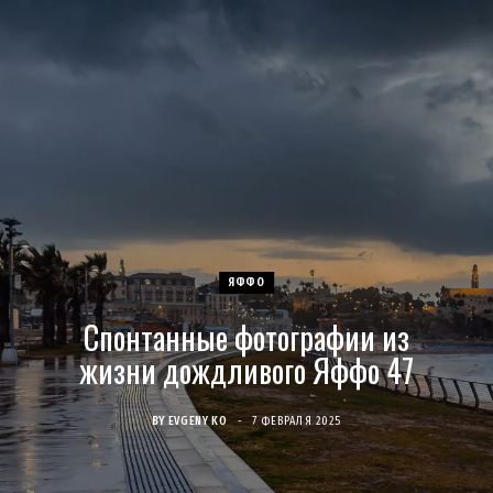
c
s
u
S
T
n
e
t
T
w
t
b
a
u
i
e
o
g
b
t
r
o
r
e
t
e
ЯФФО
k
a
e
s
Спонтанные фотографии из
m
r
t
жизни дождливого Яффо 47
)
BY
EVGENY KO
7 ФЕВРАЛЯ 2025