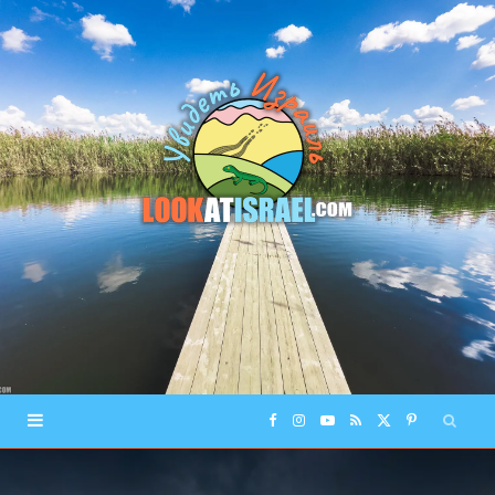
F
I
Y
R
X
P
a
n
o
S
(
i