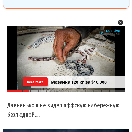
Цреда — Самарийский вид на
Read more
закатний Тель Авив
Давненько я не видел яффскую набережную
безлюдной….