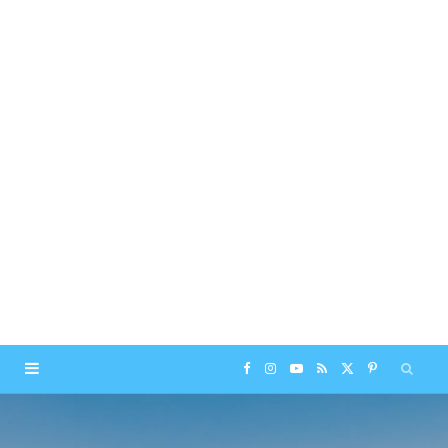
F
I
Y
R
X
P
a
n
o
S
(
i