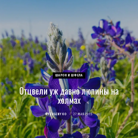
c
s
u
S
T
n
e
t
T
w
t
b
a
u
i
e
o
g
b
t
r
o
r
e
t
e
ШАРОН И ШФЕЛА
k
a
e
s
Отцвели уж давно люпины на
m
r
t
холмах
)
BY
EVGENY KO
27 МАЯ 2015