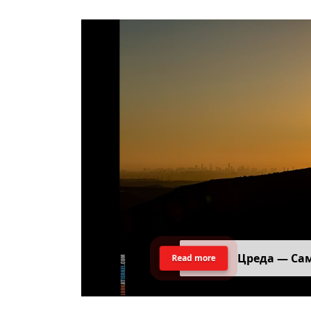
Цреда — Са
Read more