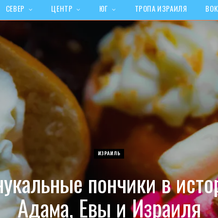
СЕВЕР
ЦЕНТР
ЮГ
ТРОПА ИЗРАИЛЯ
ВОК
ИЗРАИЛЬ
нукальные пончики в исто
Адама, Евы и Израиля