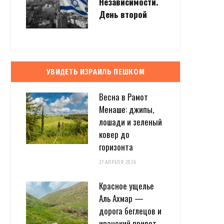
Независимости.
День второй
УВИДЕТЬ ИЗРАИЛЬ ПЕШКОМ
Весна в Рамот
Менаше: джипы,
лошади и зеленый
ковер до
горизонта
27 АПРЕЛЯ 2026
Красное ущелье
Аль Ахмар —
дорога беглецов и
иранский привет