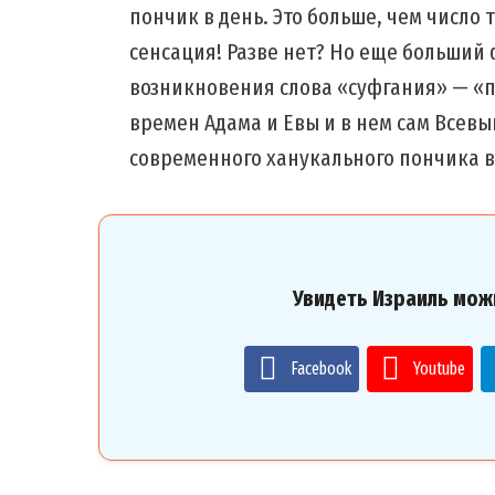
пончик в день. Это больше, чем число т
сенсация! Разве нет? Но еще больший
возникновения слова «суфгания» — «по
времен Адама и Евы и в нем сам Всев
современного ханукального пончика в
Увидеть Израиль мож
Facebook
Youtube