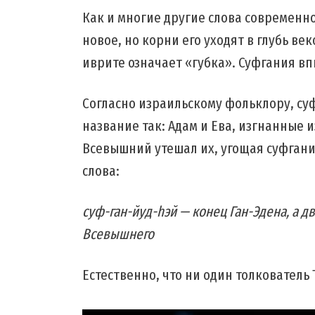
Как и многие другие слова современно
новое, но корни его уходят в глубь ве
иврите означает «губка». Суфгания вп
Согласно израильскому фольклору, су
название так: Адам и Ева, изгнанные и
Всевышний утешал их, угощая суфгани
слова:
суф-ган-йуд-hэй — конец Ган-Эдена, а 
Всевышнего
Естественно, что ни один толкователь