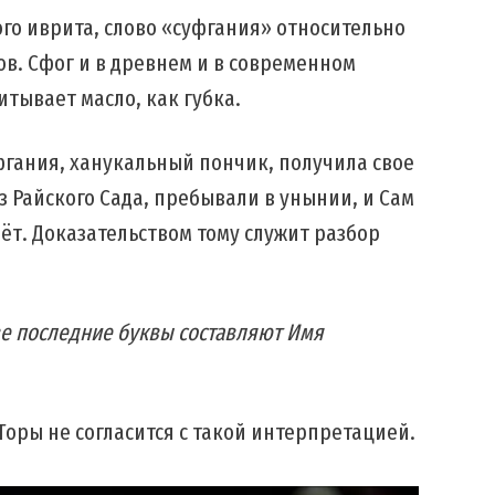
го иврита, слово «суфгания» относительно
ков. Сфог и в древнем и в современном
итывает масло, как губка.
фгания, ханукальный пончик, получила свое
з Райского Сада, пребывали в унынии, и Сам
ёт. Доказательством тому служит разбор
две последние буквы составляют Имя
 Торы не согласится с такой интерпретацией.