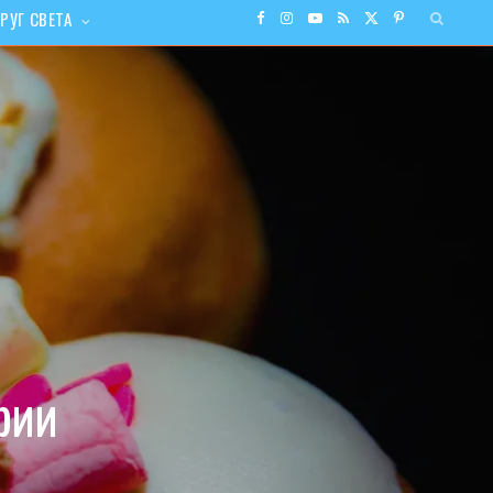
РУГ СВЕТА
F
I
Y
R
X
P
a
n
o
S
(
i
c
s
u
S
T
n
e
t
T
w
t
b
a
u
i
e
o
g
b
t
r
o
r
e
t
e
рии
k
a
e
s
m
r
t
)