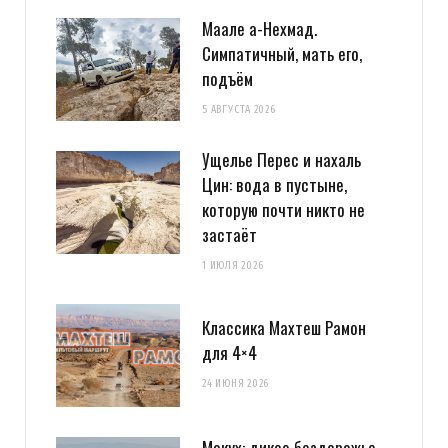
Маале а-Нехмад.
Симпатичный, мать его,
подъём
5 АВГУСТА 2026
Ущелье Перес и нахаль
Цин: вода в пустыне,
которую почти никто не
застаёт
1 ИЮЛЯ 2026
Классика Махтеш Рамон
для 4×4
24 ИЮНЯ 2026
Макух: дикое бездорожье