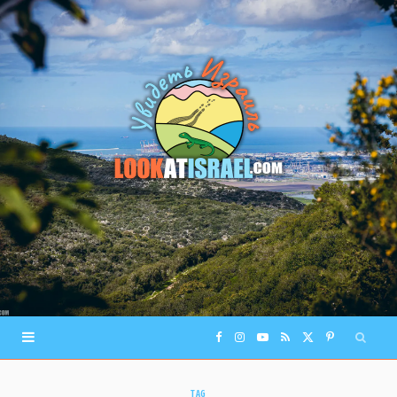
F
I
Y
R
X
P
a
n
o
S
(
i
TAG