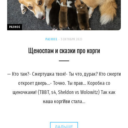
РАЗНОЕ
РАЗНОЕ
5 ОКТЯБРЯ 2023
Щеноспам и сказки про корги
— Кто там?- Смертушка твоя!- Ты что, дурак? Кто смерти
откроет дверь…- Точно. Ты прав… Коробка со
щеночками! (TBBT, s4, Sheldon vs Wolowitz) Так как
наша коргИви стала…
ДАЛЬШЕ