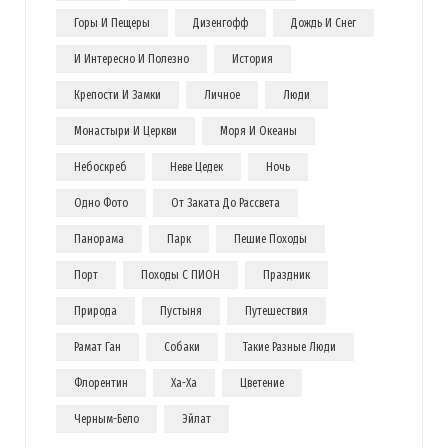
Горы И Пещеры
Дизенгофф
Дождь И Снег
И Интересно И Полезно
История
Крепости И Замки
Личное
Люди
Монастыри И Церкви
Моря И Океаны
Небоскреб
Неве Цедек
Ночь
Одно Фото
От Заката До Рассвета
Панорама
Парк
Пешие Походы
Порт
Походы С ПИОН
Праздник
Природа
Пустыня
Путешествия
Рамат Ган
Собаки
Такие Разные Люди
Флорентин
Ха-Ха
Цветение
Черным-Бело
Эйлат