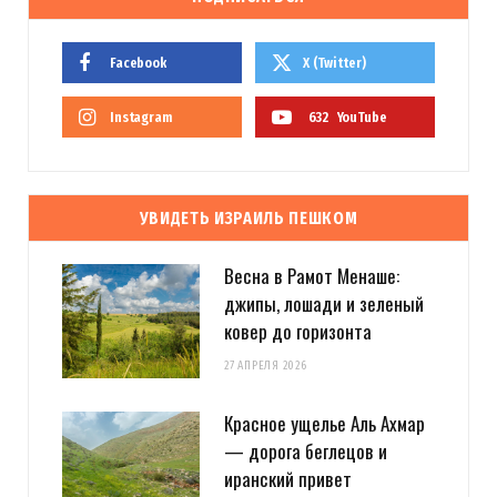
Facebook
X (Twitter)
Instagram
632
YouTube
УВИДЕТЬ ИЗРАИЛЬ ПЕШКОМ
Весна в Рамот Менаше:
джипы, лошади и зеленый
ковер до горизонта
27 АПРЕЛЯ 2026
Красное ущелье Аль Ахмар
— дорога беглецов и
иранский привет