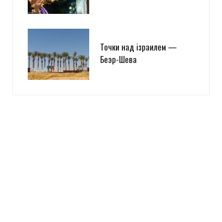
Точки над iзраилем —
Беэр-Шева