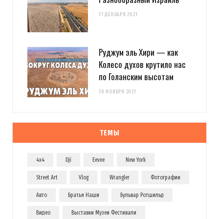
17 ДЕКАБРЯ 2021
Руджум эль Хири — как
Колесо духов крутило нас
по Голанским высотам
10 НОЯБРЯ 2021
ТЕМЫ
4x4
Dji
Eevee
New York
Street Art
Vlog
Wrangler
Фотографии
Авто
Братья Наши
Бульвар Ротшильд
Видео
Выставки Музеи Фестивали