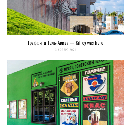
Граффити Тель-Авива — Kilroy was here
Сохранить моё имя, email и адрес сайта в этом браузере для
3 НОЯБРЯ 2021
последующих моих комментариев.
Уведомить меня о новых комментариях по email.
Уведомлять меня о новых записях почтой.
Оповещать о новых
комментариях. А можно просто
подписаться на комментарии