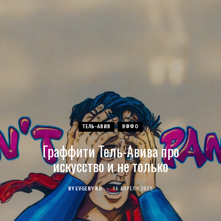
c
s
u
S
T
n
e
t
T
w
t
b
a
u
i
e
o
g
b
t
r
o
r
e
t
e
ТЕЛЬ-АВИВ
ЯФФО
k
a
e
s
Граффити Тель-Авива про
m
r
t
искусство и не только
)
BY
EVGENY KO
16 АПРЕЛЯ 2025