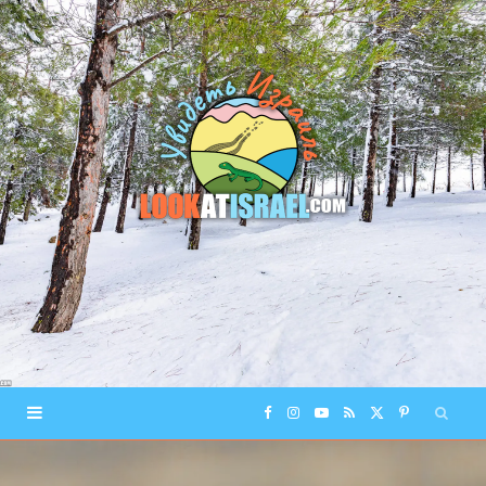
F
I
Y
R
X
P
a
n
o
S
(
i