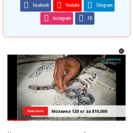
Facebook
Youtube
Telegram
Instagram
FB
Цреда — Самарийский вид на
Read more
закатний Тель Авив