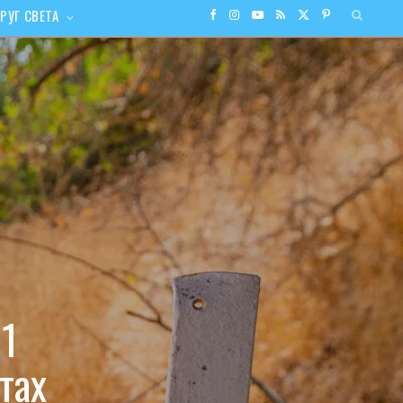
РУГ СВЕТА
F
I
Y
R
X
P
a
n
o
S
(
i
c
s
u
S
T
n
e
t
T
w
t
b
a
u
i
e
o
g
b
t
r
o
r
e
t
e
-1
k
a
e
s
тах
m
r
t
)