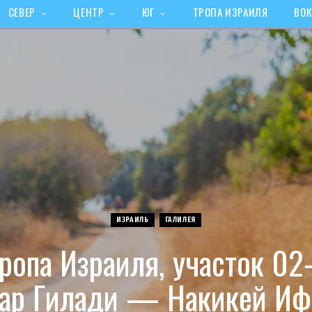
СЕВЕР
ЦЕНТР
ЮГ
ТРОПА ИЗРАИЛЯ
ВОК
ИЗРАИЛЬ
ГАЛИЛЕЯ
ропа Израиля, участок 02
ар Гилади — Накикей Иф