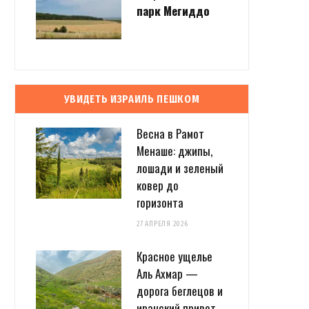
парк Мегиддо
УВИДЕТЬ ИЗРАИЛЬ ПЕШКОМ
Весна в Рамот
Менаше: джипы,
лошади и зеленый
ковер до
горизонта
27 АПРЕЛЯ 2026
Красное ущелье
Аль Ахмар —
дорога беглецов и
иранский привет