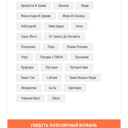
Крепости И Замки
Личное
Люди
Монастыри И Церкви
Моря И Океаны
Небоскреб
Неве Цедек
Ночь
Одно Фото
От Заката До Рассвета
Панорама
Парк
Пешие Походы
Порт
Походы С ПИОН
Праздник
Природа
Пустыня
Путешествия
Рамат Ган
Собаки
Такие Разные Люди
Флорентин
Ха-Ха
Цветение
Черным-Бело
Эйлат
УВИДЕТЬ ПОПУЛЯРНЫЙ ИЗРАИЛЬ