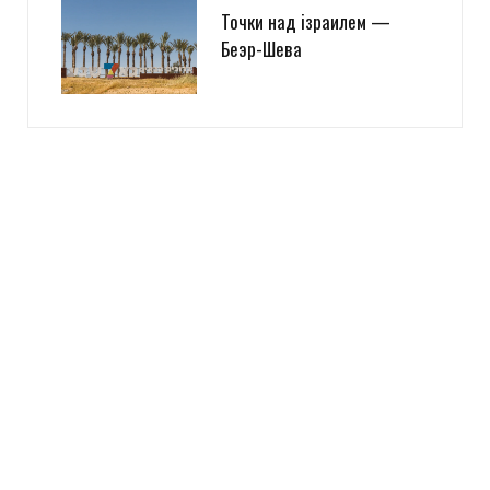
Точки над iзраилем —
Беэр-Шева