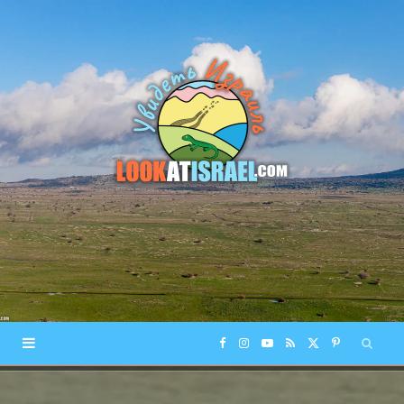
F
I
Y
R
X
P
a
n
o
S
(
i