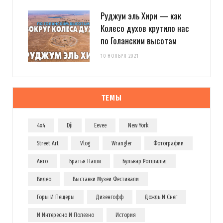
Руджум эль Хири — как
Колесо духов крутило нас
по Голанским высотам
10 НОЯБРЯ 2021
ТЕМЫ
4x4
Dji
Eevee
New York
Street Art
Vlog
Wrangler
Фотографии
Авто
Братья Наши
Бульвар Ротшильд
Видео
Выставки Музеи Фестивали
Горы И Пещеры
Дизенгофф
Дождь И Снег
И Интересно И Полезно
История