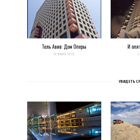
Уведомлять меня о новых записях почтой.
Оповещать о новых комме
Тель Авив: Дом Оперы
И опя
19 ИЮНЯ 2010
2
УВИДЕТЬ С