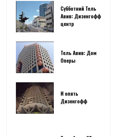
Субботний Тель
Авив: Дизенгофф
центр
Тель Авив: Дом
Оперы
И опять
Дизенгофф