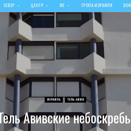
СЕВЕР
ЦЕНТР
ЮГ
ТРОПА ИЗРАИЛЯ
ВОК
ИЗРАИЛЬ
ТЕЛЬ-АВИВ
Тель Авивские небоскреб