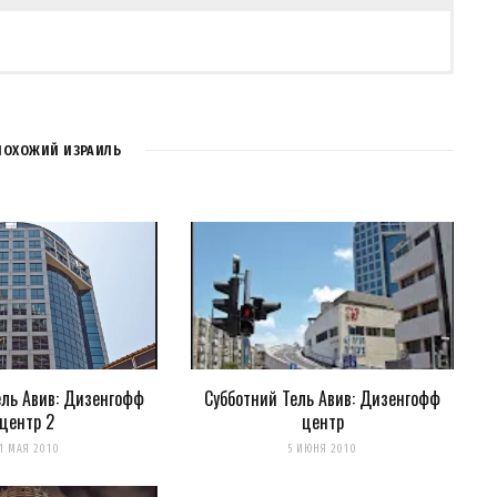
ПОХОЖИЙ ИЗРАИЛЬ
ель Авив: Дизенгофф
Субботний Тель Авив: Дизенгофф
центр 2
центр
для последующих моих комментариев.
1 МАЯ 2010
5 ИЮНЯ 2010