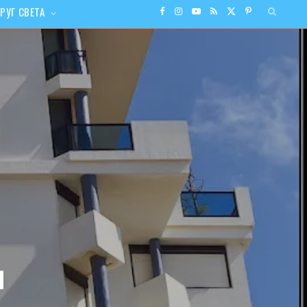
РУГ СВЕТА
F
I
Y
R
X
P
a
n
o
S
(
i
c
s
u
S
T
n
e
t
T
w
t
b
a
u
i
e
o
g
b
t
r
o
r
e
t
e
k
a
e
s
ы
m
r
t
)