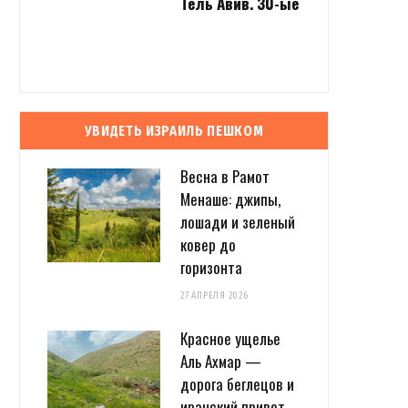
Тель Авив. 30-ые
УВИДЕТЬ ИЗРАИЛЬ ПЕШКОМ
Весна в Рамот
Менаше: джипы,
лошади и зеленый
ковер до
горизонта
27 АПРЕЛЯ 2026
Красное ущелье
Аль Ахмар —
дорога беглецов и
иранский привет