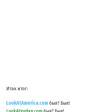
Итак итог:
LookAtAmerica.com
был? Был!
LookAtJordan.com
был? Был!