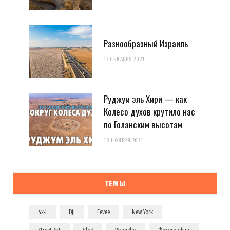
Разнообразный Израиль
17 ДЕКАБРЯ 2021
Руджум эль Хири — как
Колесо духов крутило нас
по Голанским высотам
10 НОЯБРЯ 2021
ТЕМЫ
4x4
Dji
Eevee
New York