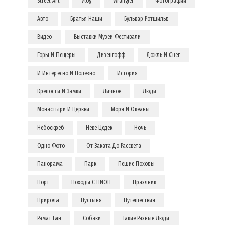
Street Art
Vlog
Wrangler
Фотографии
Авто
Братья Наши
Бульвар Ротшильд
Видео
Выставки Музеи Фестивали
Горы И Пещеры
Дизенгофф
Дождь И Снег
И Интересно И Полезно
История
Крепости И Замки
Личное
Люди
Монастыри И Церкви
Моря И Океаны
Небоскреб
Неве Цедек
Ночь
Одно Фото
От Заката До Рассвета
Панорама
Парк
Пешие Походы
Порт
Походы С ПИОН
Праздник
Природа
Пустыня
Путешествия
Рамат Ган
Собаки
Такие Разные Люди