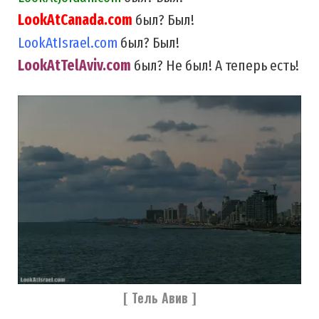
LookAtCanada.com
был? Был!
LookAtIsrael.com
был? Был!
LookAtTelAviv.com
был? Не был! А теперь есть!
[ Тель Авив ]