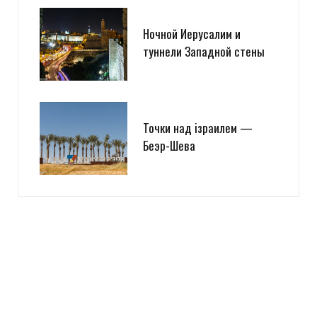
Ночной Иерусалим и
туннели Западной стены
Точки над iзраилем —
Беэр-Шева