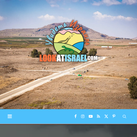
F
I
Y
R
X
P
a
n
o
S
(
i