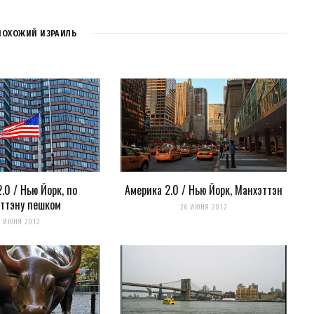
ММЕНТАРИЯ
ПОХОЖИЙ ИЗРАИЛЬ
REPLY
.0 / Нью Йорк, по
Америка 2.0 / Нью Йорк, Манхэттэн
ттэну пешком
26 ИЮНЯ 2012
8 ИЮНЯ 2012
REPLY
нно с этой точки :)