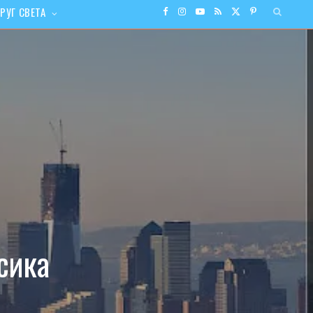
РУГ СВЕТА
F
I
Y
R
X
P
a
n
o
S
(
i
c
s
u
S
T
n
e
t
T
w
t
b
a
u
i
e
o
g
b
t
r
o
r
e
t
e
сика
k
a
e
s
m
r
t
)