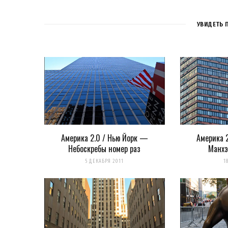
2
КО
УВИДЕТЬ 
Elvis
14 ЛЕТ AGO
Эх, какой же красавец!
Загрузка...
Америка 2.0 / Нью Йорк —
Америка 2
Небоскребы номер раз
Манхэ
5 ДЕКАБРЯ 2011
1
k0ev
Post Author
14 ЛЕТ AGO
да… парадоксально, но вся красота видна име