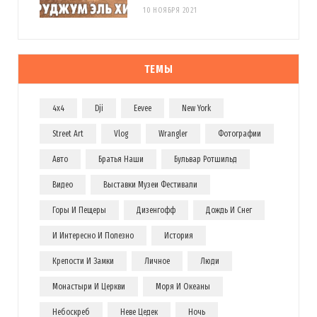
10 НОЯБРЯ 2021
ТЕМЫ
4x4
Dji
Eevee
New York
Street Art
Vlog
Wrangler
Фотографии
Авто
Братья Наши
Бульвар Ротшильд
Видео
Выставки Музеи Фестивали
Горы И Пещеры
Дизенгофф
Дождь И Снег
И Интересно И Полезно
История
Крепости И Замки
Личное
Люди
Монастыри И Церкви
Моря И Океаны
Небоскреб
Неве Цедек
Ночь