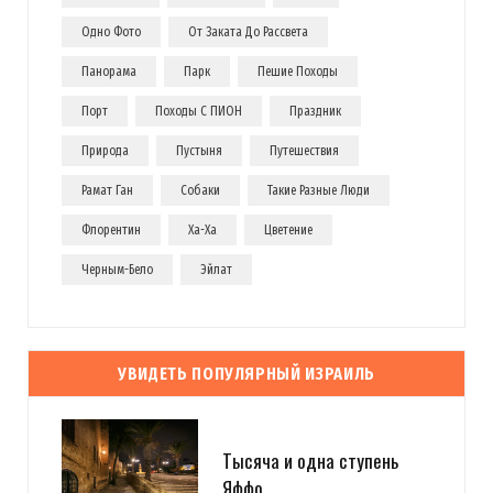
Одно Фото
От Заката До Рассвета
Панорама
Парк
Пешие Походы
Порт
Походы С ПИОН
Праздник
Природа
Пустыня
Путешествия
Рамат Ган
Собаки
Такие Разные Люди
Флорентин
Ха-Ха
Цветение
Черным-Бело
Эйлат
УВИДЕТЬ ПОПУЛЯРНЫЙ ИЗРАИЛЬ
Тысяча и одна ступень
Яффо