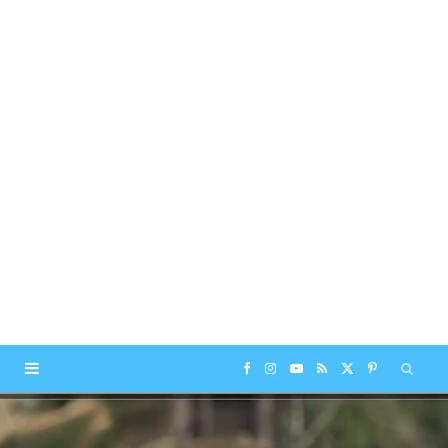
F
I
Y
R
X
P
a
n
o
S
(
i