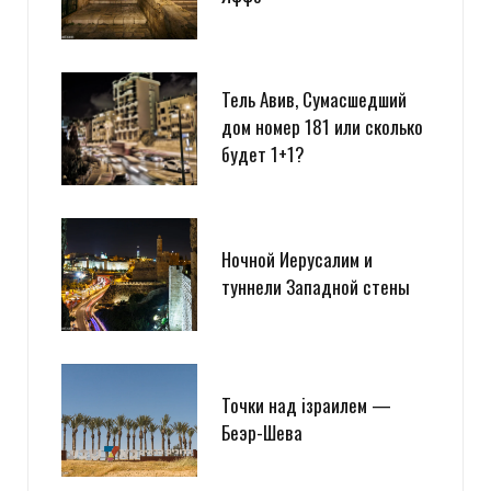
Тель Авив, Сумасшедший
дом номер 181 или сколько
будет 1+1?
Ночной Иерусалим и
туннели Западной стены
Точки над iзраилем —
Беэр-Шева