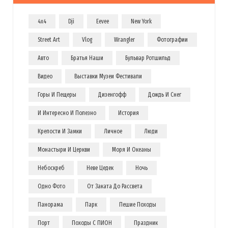
4x4
Dji
Eevee
New York
Street Art
Vlog
Wrangler
Фотографии
Авто
Братья Наши
Бульвар Ротшильд
Видео
Выставки Музеи Фестивали
Горы И Пещеры
Дизенгофф
Дождь И Снег
И Интересно И Полезно
История
Крепости И Замки
Личное
Люди
Монастыри И Церкви
Моря И Океаны
Небоскреб
Неве Цедек
Ночь
Одно Фото
От Заката До Рассвета
Панорама
Парк
Пешие Походы
Порт
Походы С ПИОН
Праздник