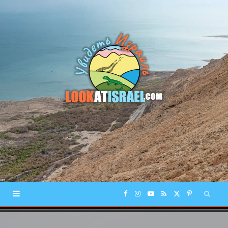
F
I
Y
R
X
P
a
n
o
S
(
i