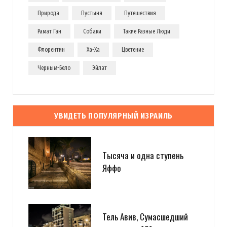
Природа
Пустыня
Путешествия
Рамат Ган
Собаки
Такие Разные Люди
Флорентин
Ха-Ха
Цветение
Черным-Бело
Эйлат
УВИДЕТЬ ПОПУЛЯРНЫЙ ИЗРАИЛЬ
Тысяча и одна ступень
Яффо
Тель Авив, Сумасшедший