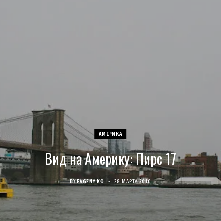
c
s
u
S
T
n
e
t
T
w
t
b
a
u
i
e
o
g
b
t
r
o
r
e
t
e
k
a
e
s
АМЕРИКА
Вид на Америку: Пирс 17
m
r
t
)
BY
EVGENY KO
28 МАРТА 2010