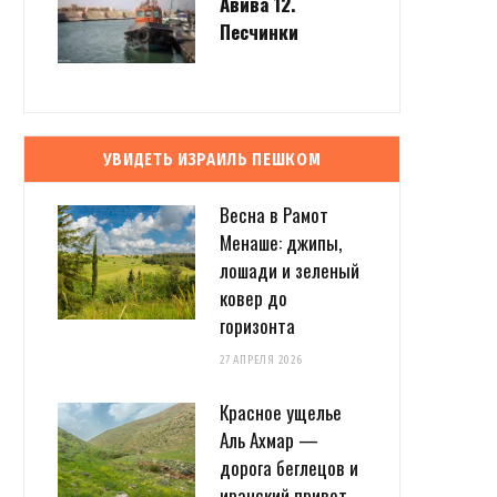
Авива 12.
Песчинки
УВИДЕТЬ ИЗРАИЛЬ ПЕШКОМ
Весна в Рамот
Менаше: джипы,
лошади и зеленый
ковер до
горизонта
27 АПРЕЛЯ 2026
Красное ущелье
Аль Ахмар —
дорога беглецов и
иранский привет