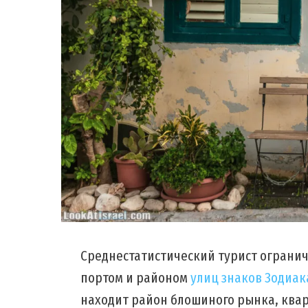
Среднестатистический турист огранич
портом и районом
улиц знаков Зодиак
находит район блошиного рынка, квар