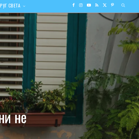
РУГ СВЕТА
F
I
Y
R
X
P
a
n
o
S
(
i
c
s
u
S
T
n
e
t
T
w
t
b
a
u
i
e
o
g
b
t
r
o
r
e
t
e
ни не
k
a
e
s
m
r
t
)