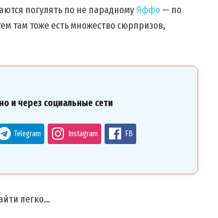
аются погулять по не парадному
Яффо
— по
тем там тоже есть множество сюрпризов,
но и через социальные сети
Telegram
Instagram
FB
найти легко…