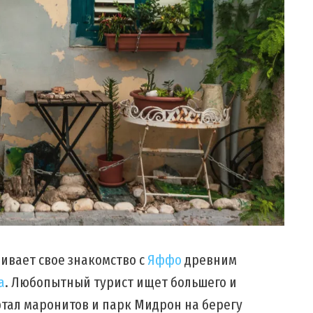
ивает свое знакомство с
Яффо
древним
а
. Любопытный турист ищет большего и
тал маронитов и парк Мидрон на берегу