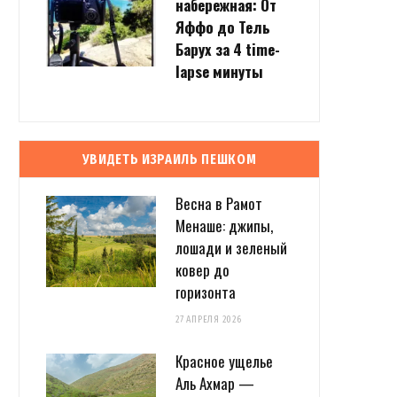
набережная: От
Яффо до Тель
Барух за 4 time-
lapse минуты
УВИДЕТЬ ИЗРАИЛЬ ПЕШКОМ
Весна в Рамот
Менаше: джипы,
лошади и зеленый
ковер до
горизонта
27 АПРЕЛЯ 2026
Красное ущелье
Аль Ахмар —