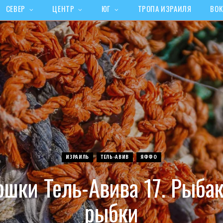
СЕВЕР
ЦЕНТР
ЮГ
ТРОПА ИЗРАИЛЯ
ВОК
ИЗРАИЛЬ
ТЕЛЬ-АВИВ
ЯФФО
ошки Тель-Авива 17. Рыбак
рыбки