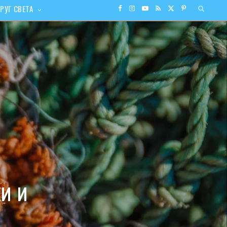
РУГ СВЕТА
F
I
Y
R
X
P
a
n
o
S
(
i
c
s
u
S
T
n
e
t
T
w
t
b
a
u
i
e
o
g
b
t
r
o
r
e
t
e
и и
k
a
e
s
m
r
t
)