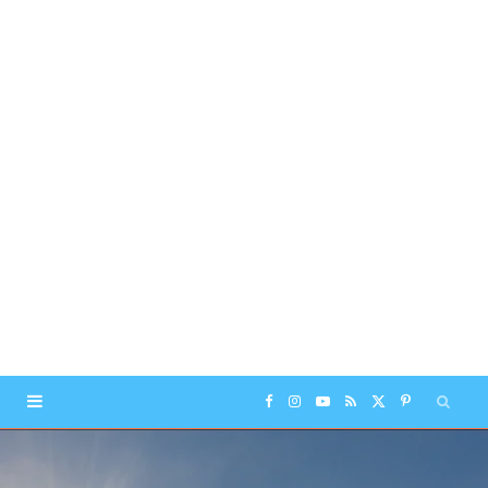
F
I
Y
R
X
P
a
n
o
S
(
i