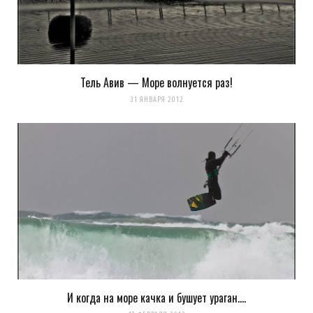
http://botinok.co.il/sites/default/files/images/b3f36d158807d2b
8eff1fafa5dc3aed5_DSC_0053a.jpg
Отсуль:
http://botinok.co.il/node/63674
Загрузка...
Тель Авив — Море волнуется раз!
31 ЯНВАРЯ 2012
k0ev
REPLY
14 ЛЕТ AGO
дааааа… отлично… я вот все штатив выбираю. как
будет, то тоже буду ждать своей молнии…. но
наверняка это будет уже в следующем году :(
Загрузка...
И когда на море качка и бушует ураган….