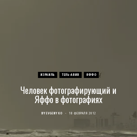
c
s
u
S
T
n
e
t
T
w
t
b
a
u
i
e
o
g
b
t
r
o
r
e
t
e
ИЗРАИЛЬ
ТЕЛЬ-АВИВ
ЯФФО
k
a
e
s
Человек фотографирующий и
m
r
t
Яффо в фотографиях
)
BY
EVGENY KO
18 ФЕВРАЛЯ 2012