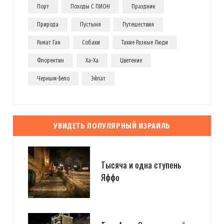
Порт
Походы С ПИОН
Праздник
Природа
Пустыня
Путешествия
Рамат Ган
Собаки
Такие Разные Люди
Флорентин
Ха-Ха
Цветение
Черным-Бело
Эйлат
УВИДЕТЬ ПОПУЛЯРНЫЙ ИЗРАИЛЬ
Тысяча и одна ступень
Яффо