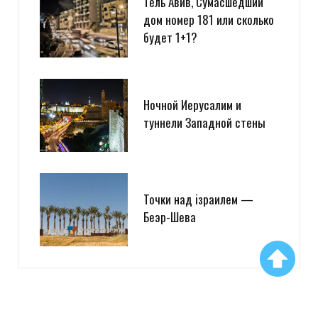
Тель Авив, Сумасшедший
дом номер 181 или сколько
будет 1+1?
Ночной Иерусалим и
туннели Западной стены
Точки над iзраилем —
Беэр-Шева