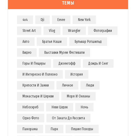
ТЕМЫ
4x4
Dji
Eevee
New York
Street Art
Vlog
Wrangler
Фотографии
Авто
Братья Наши
Бульвар Ротшильд
Видео
Выставки Музеи Фестивали
Горы И Пещеры
Дизенгофф
Дождь И Снег
И Интересно И Полезно
История
Крепости И Замки
Личное
Люди
Монастыри И Церкви
Моря И Океаны
Небоскреб
Неве Цедек
Ночь
Одно Фото
От Заката До Рассвета
Панорама
Парк
Пешие Походы