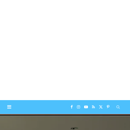
F
I
Y
R
X
P
a
n
o
S
(
i