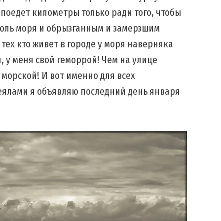
 поедет километры только ради того, чтобы
доль моря и обрызганным и замерзшим
 тех кто живет в городе у моря наверняка
й, у меня свой геморрой! Чем на улице
 морской! И вот именно для всех
еялами я объявляю последний день января