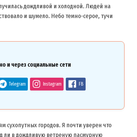
лучилась дождливой и холодной. Людей на
ствовало и шумело. Небо темно-серое, тучи
но и через социальные сети
Telegram
Instagram
FB
м сухопутных городов. Я почти уверен что
ряд ли в дождливую ветреную пасмурную