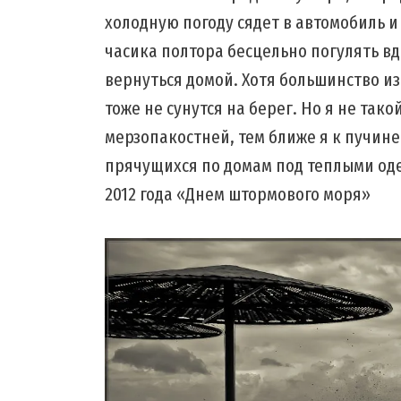
холодную погоду сядет в автомобиль и
часика полтора бесцельно погулять в
вернуться домой. Хотя большинство из
тоже не сунутся на берег. Но я не тако
мерзопакостней, тем ближе я к пучине
прячущихся по домам под теплыми од
2012 года «Днем штормового моря»