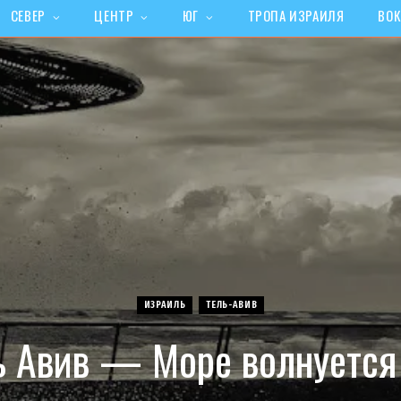
СЕВЕР
ЦЕНТР
ЮГ
ТРОПА ИЗРАИЛЯ
ВОК
ИЗРАИЛЬ
ТЕЛЬ-АВИВ
ь Авив — Море волнуется 