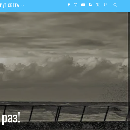
РУГ СВЕТА
F
I
Y
R
X
P
a
n
o
S
(
i
c
s
u
S
T
n
e
t
T
w
t
b
a
u
i
e
o
g
b
t
r
o
r
e
t
e
k
a
e
s
раз!
m
r
t
)