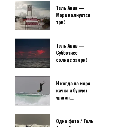
Тель Авив —
Море волнуется
три!
Тель Авив —
Субботнее
солнце замри!
И когда на море
качка и бушует
ураган….
Одно фото / Тель