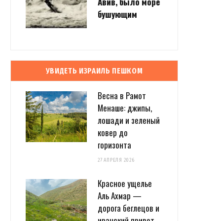
Авив, было море
бушующим
УВИДЕТЬ ИЗРАИЛЬ ПЕШКОМ
Весна в Рамот
Менаше: джипы,
лошади и зеленый
ковер до
горизонта
27 АПРЕЛЯ 2026
Красное ущелье
Аль Ахмар —
дорога беглецов и
иранский привет