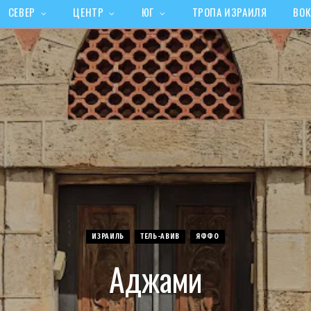
СЕВЕР
ЦЕНТР
ЮГ
ТРОПА ИЗРАИЛЯ
ВОК
ИЗРАИЛЬ
ТЕЛЬ-АВИВ
ЯФФО
Аджами