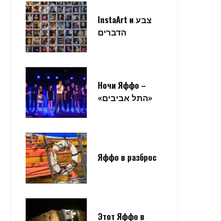
InstaArt и צבע
הדברים
Ночи Яффо –
«התל אביבים»
Яффо в разброс
Этот Яффо в