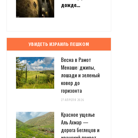
дожде…
УВИДЕТЬ ИЗРАИЛЬ ПЕШКОМ
Весна в Рамот
Менаше: джипы,
лошади и зеленый
ковер до
горизонта
27 АПРЕЛЯ 2026
Красное ущелье
Аль Ахмар —
дорога беглецов и
иранский привет