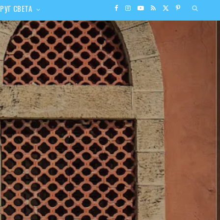
РУГ СВЕТА
F
I
Y
R
X
P
a
n
o
S
(
i
c
s
u
S
T
n
e
t
T
w
t
b
a
u
i
e
o
g
b
t
r
o
r
e
t
e
k
a
e
s
m
r
t
)