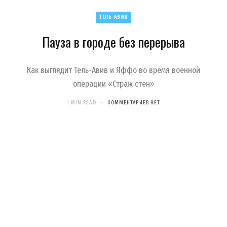
c
s
u
S
T
n
ТЕЛЬ-АВИВ
Пауза в городе без перерыва
e
t
T
w
t
b
a
u
i
e
Как выглядит Тель-Авив и Яффо во время военной
операции «Страж стен»
o
g
b
t
r
1 MIN READ
КОММЕНТАРИЕВ НЕТ
o
r
e
t
e
k
a
e
s
m
r
t
)