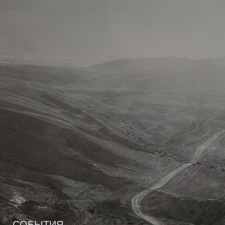
o
t
g
o
b
o
t
r
v
e
k
e
a
i
r
m
n
)