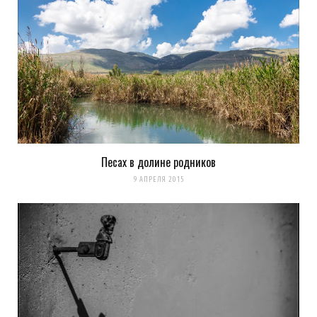
Elvis
REPLY
14 ЛЕТ AGO
«Безопастность» в том смысле, что видно
строение здания. Это как незаблуренные
Песах в долине родников
армейские базы на Goole Maps.
9 АПРЕЛЯ 2015
Загрузка...
k0ev
REPLY