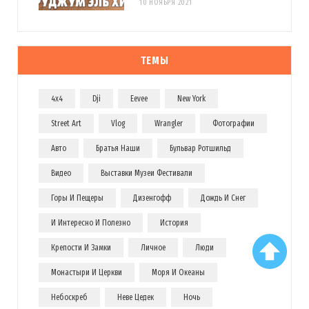
10 НОЯБРЯ 2021
ТЕМЫ
4x4
Dji
Eevee
New York
Street Art
Vlog
Wrangler
Фотографии
Авто
Братья Наши
Бульвар Ротшильд
Видео
Выставки Музеи Фестивали
Горы И Пещеры
Дизенгофф
Дождь И Снег
И Интересно И Полезно
История
Крепости И Замки
Личное
Люди
Монастыри И Церкви
Моря И Океаны
Небоскреб
Неве Цедек
Ночь