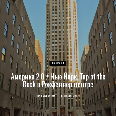
c
s
u
S
T
n
e
t
T
w
t
b
a
u
i
e
o
g
b
t
r
o
r
e
t
e
АМЕРИКА
k
a
e
s
Америка 2.0 / Нью Йорк, Top of the
m
r
t
Rock в Рокфеллер центре
)
BY
EVGENY KO
11 ИЮЛЯ 2012