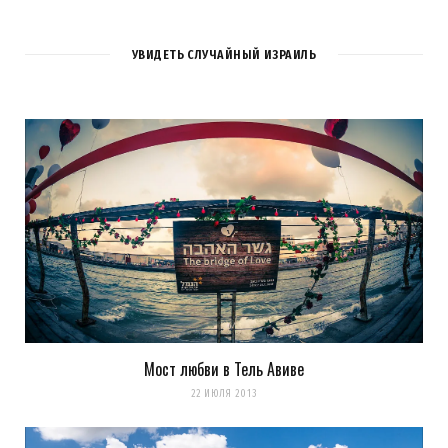
Не знаю как с точки зрения безопастности, но с точки зрения
туриста, то, что они сделали лифт стеклянным – это очень
круто!
УВИДЕТЬ СЛУЧАЙНЫЙ ИЗРАИЛЬ
Никогда не ездил по небоскрёбам на прозрачном лифте,
завидую :)
Загрузка...
k0ev
REPLY
14 ЛЕТ AGO
ну а чем страдает безопасность? там только крыша
Мост любви в Тель Авиве
стеклянная
22 ИЮЛЯ 2013
Загрузка...