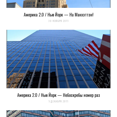
Elvis
REPLY
Америка 2.0 / Нью Йорк — На Манхэттэн!
14 ЛЕТ AGO
30 НОЯБРЯ 2011
NBC? ;)
Загрузка...
k0ev
REPLY
14 ЛЕТ AGO
Америка 2.0 / Нью Йорк — Небоскребы номер раз
не понял
5 ДЕКАБРЯ 2011
Загрузка...