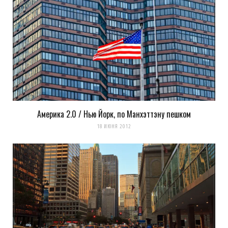
Elvis
REPLY
14 ЛЕТ AGO
http://en.wikipedia.org/wiki/NBC
NBC is an American commercial broadcasting
Америка 2.0 / Нью Йорк, по Манхэттэну пешком
television network headquartered in the GE
18 ИЮНЯ 2012
Building in New York City’s Rockefeller Center.
В голове всплыла эта телекомпания, потому
что в «30 Rock» частенько показывали это
здание.
Загрузка...