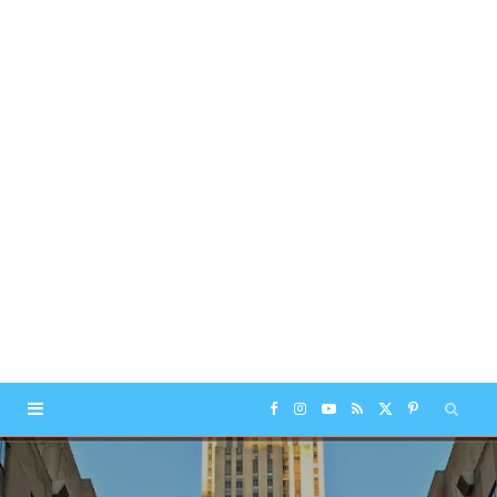
F
I
Y
R
X
P
a
n
o
S
(
i