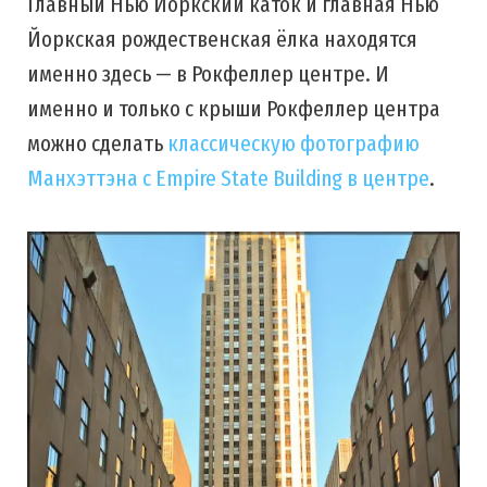
Главный Нью Йоркский каток и главная Нью
Йоркская рождественская ёлка находятся
именно здесь — в Рокфеллер центре. И
именно и только с крыши Рокфеллер центра
можно сделать
классическую фотографию
Манхэттэна с Empire State Building в центре
.