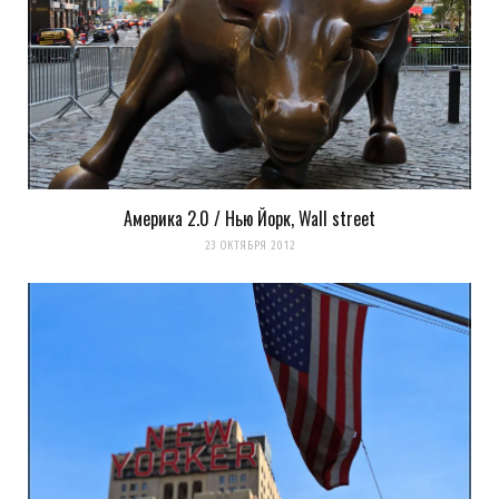
Ужос! Скопище монстров! Автору повезло — он спасся на
крыше одного из них 8-)
Загрузка...
Америка 2.0 / Нью Йорк, Wall street
23 ОКТЯБРЯ 2012
k0ev
REPLY
14 ЛЕТ AGO
они хорошие и выскоие
Загрузка...