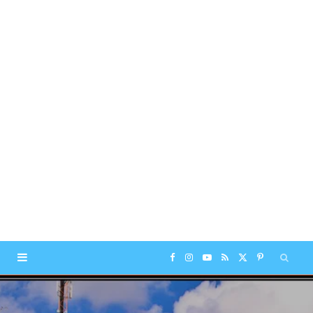
F
I
Y
R
X
P
a
n
o
S
(
i