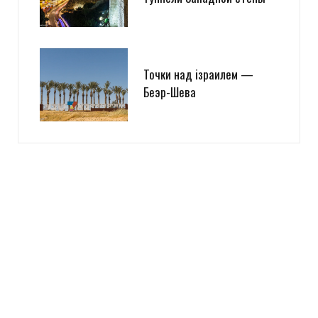
Точки над iзраилем —
Беэр-Шева