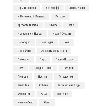
Горы И Пещеры
Дизенгофф
Дождь И Снег
И Интересно И Полезно
История
Крепости И Замки
Личное
Люди
Монастыри И Церкви
Моря И Океаны
Небоскреб
Неве Цедек
Ночь
Одно Фото
От Заката До Рассвета
Панорама
Парк
Пешие Походы
Порт
Походы С ПИОН
Праздник
Природа
Пустыня
Путешествия
Рамат Ган
Собаки
Такие Разные Люди
Флорентин
Ха-Ха
Цветение
Черным-Бело
Эйлат