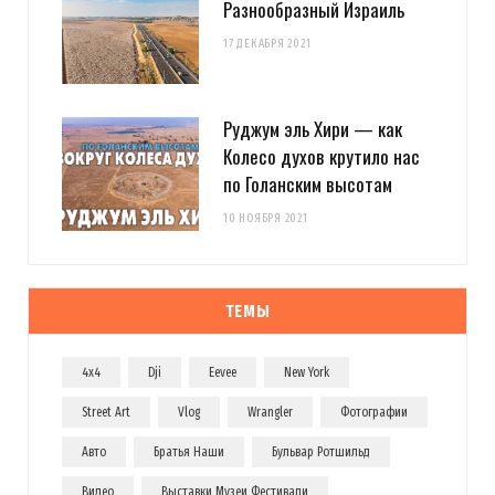
Разнообразный Израиль
17 ДЕКАБРЯ 2021
Руджум эль Хири — как
Колесо духов крутило нас
по Голанским высотам
10 НОЯБРЯ 2021
ТЕМЫ
4x4
Dji
Eevee
New York
Street Art
Vlog
Wrangler
Фотографии
Авто
Братья Наши
Бульвар Ротшильд
Видео
Выставки Музеи Фестивали