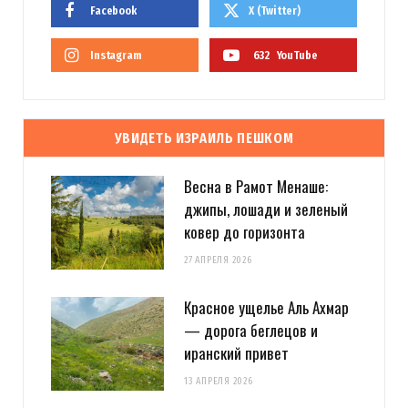
Facebook
X (Twitter)
Instagram
632
YouTube
УВИДЕТЬ ИЗРАИЛЬ ПЕШКОМ
Весна в Рамот Менаше:
джипы, лошади и зеленый
ковер до горизонта
27 АПРЕЛЯ 2026
Красное ущелье Аль Ахмар
— дорога беглецов и
иранский привет
13 АПРЕЛЯ 2026