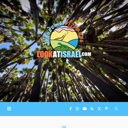
F
I
Y
R
X
P
a
n
o
S
(
i
TAG