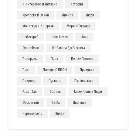
И Интересно И Полезно
История
Крепости И Замки
Личное
Люди
Монастыри И Церкви
Моря И Океаны
Небоскреб
Неве Цедек
Ночь
Одно Фото
От Заката До Рассвета
Панорама
Парк
Пешие Походы
Порт
Походы С ПИОН
Праздник
Природа
Пустыня
Путешествия
Рамат Ган
Собаки
Такие Разные Люди
Флорентин
Ха-Ха
Цветение
Черным-Бело
Эйлат