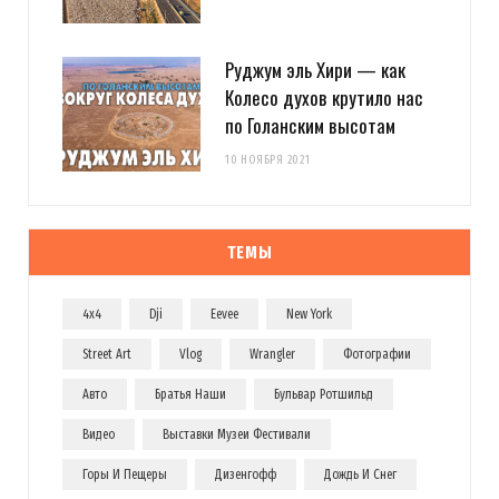
Руджум эль Хири — как
Колесо духов крутило нас
по Голанским высотам
10 НОЯБРЯ 2021
ТЕМЫ
4x4
Dji
Eevee
New York
Street Art
Vlog
Wrangler
Фотографии
Авто
Братья Наши
Бульвар Ротшильд
Видео
Выставки Музеи Фестивали
Горы И Пещеры
Дизенгофф
Дождь И Снег