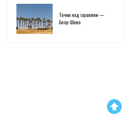
Точки над iзраилем —
Беэр-Шева