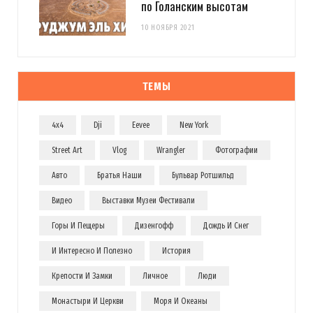
по Голанским высотам
10 НОЯБРЯ 2021
ТЕМЫ
4x4
Dji
Eevee
New York
Street Art
Vlog
Wrangler
Фотографии
Авто
Братья Наши
Бульвар Ротшильд
Видео
Выставки Музеи Фестивали
Горы И Пещеры
Дизенгофф
Дождь И Снег
И Интересно И Полезно
История
Крепости И Замки
Личное
Люди
Монастыри И Церкви
Моря И Океаны