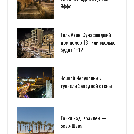
Яффо
Тель Авив, Сумасшедший
дом номер 181 или сколько
будет 1+1?
Ночной Иерусалим и
туннели Западной стены
Точки над iзраилем —
Беэр-Шева