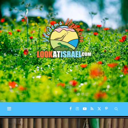
F
I
Y
R
X
P
a
n
o
S
(
i