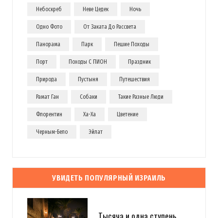
Небоскреб
Неве Цедек
Ночь
Одно Фото
От Заката До Рассвета
Панорама
Парк
Пешие Походы
Порт
Походы С ПИОН
Праздник
Природа
Пустыня
Путешествия
Рамат Ган
Собаки
Такие Разные Люди
Флорентин
Ха-Ха
Цветение
Черным-Бело
Эйлат
УВИДЕТЬ ПОПУЛЯРНЫЙ ИЗРАИЛЬ
Тысяча и одна ступень