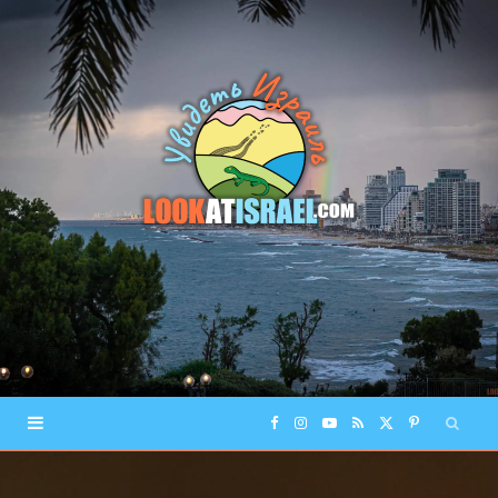
F
I
Y
R
X
P
a
n
o
S
(
i