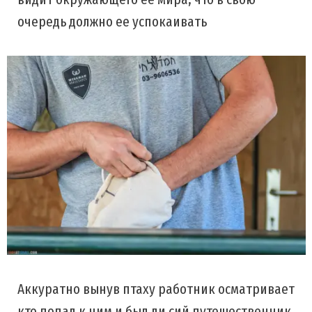
очередь должно ее успокаивать
Аккуратно вынув птаху работник осматривает
кто попал к ним и был ли сий путешественник