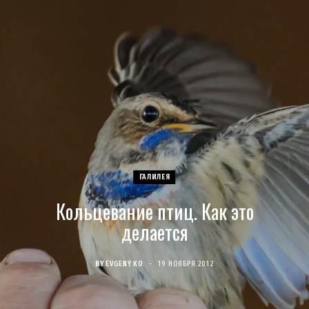
c
s
u
S
T
n
e
t
T
w
t
b
a
u
i
e
o
g
b
t
r
o
r
e
t
e
ГАЛИЛЕЯ
k
a
e
s
Кольцевание птиц. Как это
m
r
t
делается
)
BY
EVGENY KO
19 НОЯБРЯ 2012