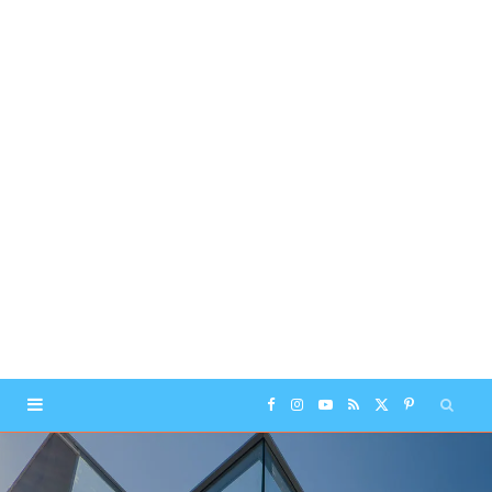
F
I
Y
R
X
P
a
n
o
S
(
i