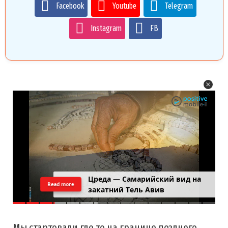
Facebook
Youtube
Telegram
Instagram
FB
Цреда — Самарийский вид на
Read more
закатний Тель Авив
Мы стартовали где то на границе позднего