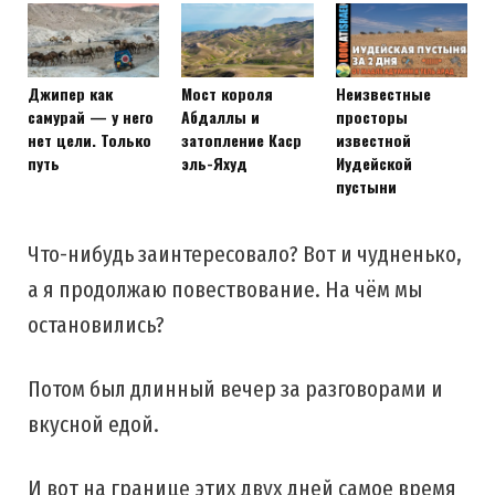
Джипер как
Мост короля
Неизвестные
самурай — у него
Абдаллы и
просторы
нет цели. Только
затопление Каср
известной
путь
эль-Яхуд
Иудейской
пустыни
Что-нибудь заинтересовало? Вот и чудненько,
а я продолжаю повествование. На чём мы
остановились?
Потом был длинный вечер за разговорами и
вкусной едой.
И вот на границе этих двух дней самое время