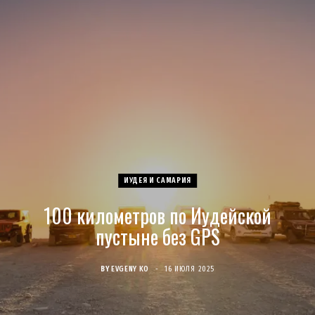
c
s
u
S
T
n
e
t
T
w
t
b
a
u
i
e
o
g
b
t
r
o
r
e
t
e
ИУДЕЯ И САМАРИЯ
k
a
e
s
100 километров по Иудейской
m
r
t
пустыне без GPS
)
BY
EVGENY KO
16 ИЮЛЯ 2025