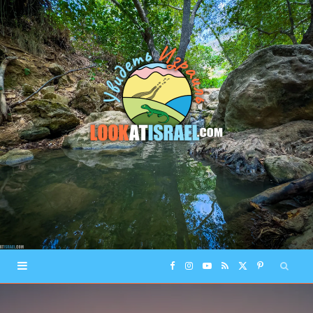
F
I
Y
R
X
P
a
n
o
S
(
i