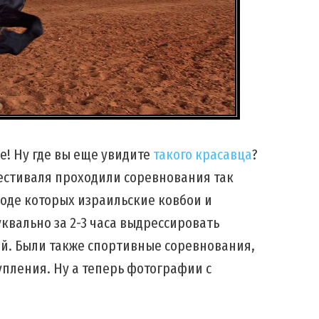
! Ну где вы еще увидите
такого красавца
?
фестиваля проходили соревнования так
оде которых израильские ковбои и
вально за 2-3 часа выдрессировать
й. Были также спортивные соревнования,
пления. Ну а теперь фотографии c