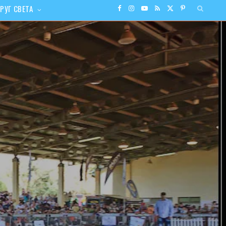
РУГ СВЕТА
F
I
Y
R
X
P
a
n
o
S
(
i
c
s
u
S
T
n
e
t
T
w
t
b
a
u
i
e
o
g
b
t
r
o
r
e
t
e
k
a
e
s
m
r
t
)