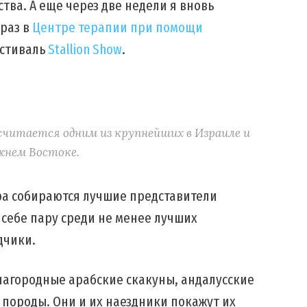
тва. А еще через две недели я вновь
 раз в
Центре терапии при помощи
естиваль
Stallion Show
.
считается одним из крупнейших в Израиле и
ижнем Востоке.
ра собираются лучшие представители
себе пару среди не менее лучших
дчики.
лагородные арабские скакуны, андалусские
породы. Они и их наездники покажут их