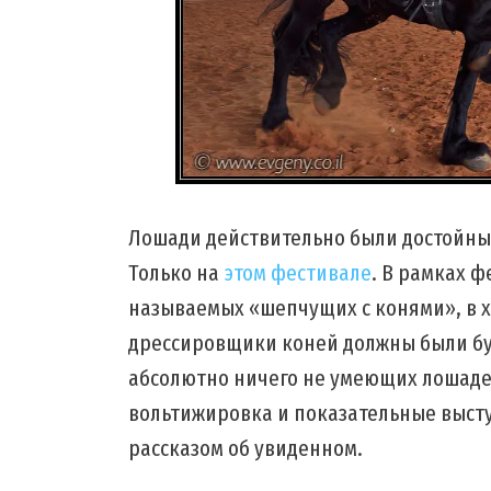
Лошади действительно были достойные
Только на
этом фестивале
. В рамках 
называемых «шепчущих с конями», в х
дрессировщики коней должны были бук
абсолютно ничего не умеющих лошаде
вольтижировка и показательные высту
рассказом об увиденном.