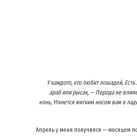
У каждого, кто любит лошадей, Есть
араб или рысак, — Порода не влия
конь, Уткнется мягким носом вам в ла
Апрель у меня получился — месяцем п