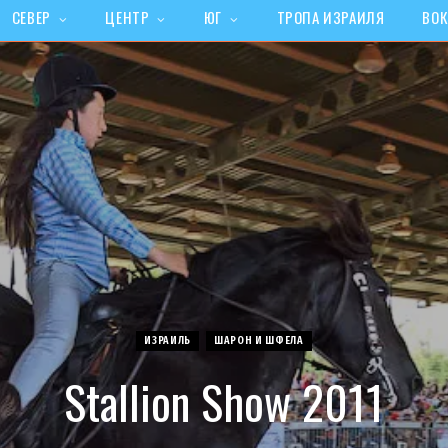
СЕВЕР
ЦЕНТР
ЮГ
ТРОПА ИЗРАИЛЯ
ВОК
ИЗРАИЛЬ
ШАРОН И ШФЕЛА
Stallion Show 2011