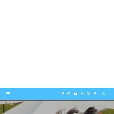
F
I
Y
R
X
P
a
n
o
S
(
i