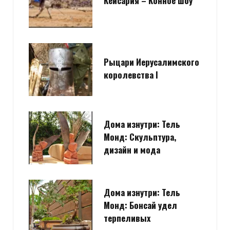
Кейсария – Конное шоу
Рыцари Иерусалимского
королевства I
Дома изнутри: Тель
Монд: Скульптура,
дизайн и мода
Дома изнутри: Тель
Монд: Бонсай удел
терпеливых