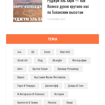
Руджум эль Хири — как
Колесо духов крутило нас
по Голанским высотам
10 НОЯБРЯ 2021
ТЕМЫ
4x4
Dji
Eevee
New York
Street Art
Vlog
Wrangler
Фотографии
Авто
Братья Наши
Бульвар Ротшильд
Видео
Выставки Музеи Фестивали
Горы И Пещеры
Дизенгофф
Дождь И Снег
И Интересно И Полезно
История
Крепости И Замки
Личное
Люди