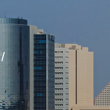
e
t
T
w
t
b
a
u
i
e
o
g
b
t
r
o
r
e
t
e
 /
k
a
e
s
m
r
t
)