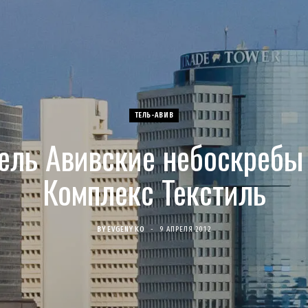
ТЕЛЬ-АВИВ
ель Авивские небоскребы
Комплекс Текстиль
BY
EVGENY KO
9 АПРЕЛЯ 2012