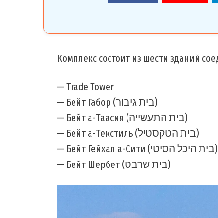
Комплекс состоит из шести зданий со
— Trade Tower
— Бейт Габор (בית גיבור)
— Бейт а-Таасия (בית התעשייה)
— Бейт а-Текстиль (בית הטקסטיל)
— Бейт Гейхал а-Сити (בית היכל הסיטי)
— Бейт Шербет (בית שרבט)