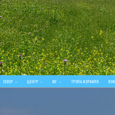
СЕВЕР
ЦЕНТР
ЮГ
ТРОПА ИЗРАИЛЯ
ВОК