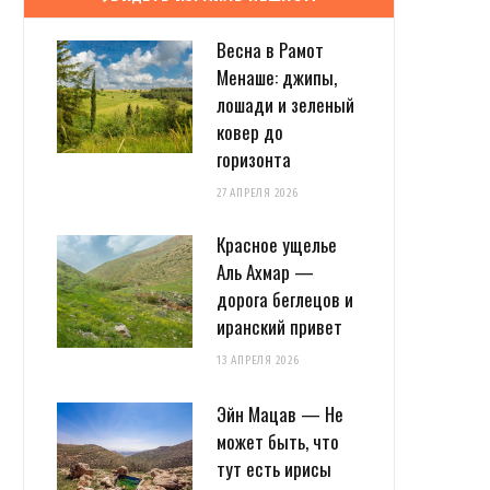
Весна в Рамот
Менаше: джипы,
лошади и зеленый
ковер до
горизонта
27 АПРЕЛЯ 2026
Красное ущелье
Аль Ахмар —
дорога беглецов и
иранский привет
13 АПРЕЛЯ 2026
Эйн Мацав — Не
может быть, что
тут есть ирисы