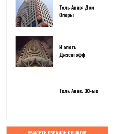
Тель Авив: Дом
Оперы
И опять
Дизенгофф
Тель Авив. 30-ые
УВИДЕТЬ ИЗРАИЛЬ ПЕШКОМ