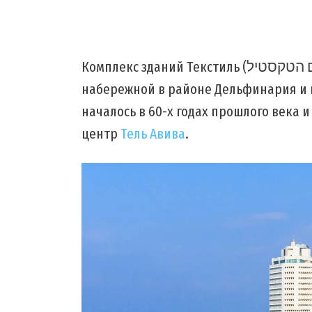
Комплекс зданий Текстиль (מתחם הטקסטיל) находится на тель авивской
набережной в районе Дельфинария и п
началось в 60-х годах прошлого века 
центр
Тель Авива
.