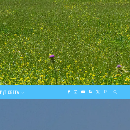
РУГ СВЕТА
F
I
Y
R
X
P
a
n
o
S
(
i
c
s
u
S
T
n