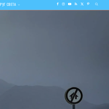
РУГ СВЕТА
F
I
Y
R
X
P
a
n
o
S
(
i
c
s
u
S
T
n
e
t
T
w
t
b
a
u
i
e
o
g
b
t
r
o
r
e
t
e
k
a
e
s
m
r
t
)