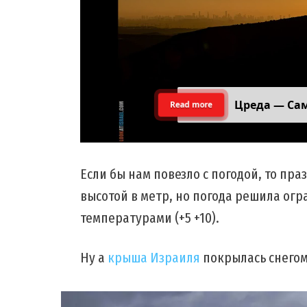
Цреда — Са
Read more
Если бы нам повезло с погодой, то пра
высотой в метр, но погода решила ог
температурами (+5 +10).
Ну а
крыша Израиля
покрылась снегом