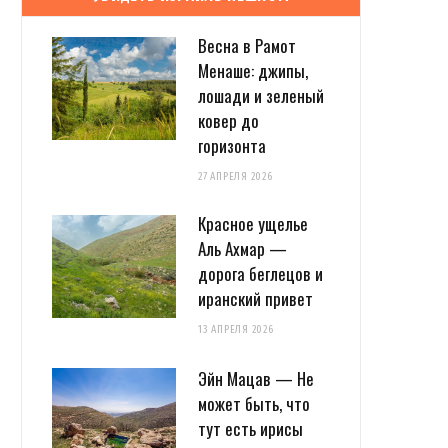
Весна в Рамот
Менаше: джипы,
лошади и зеленый
ковер до
горизонта
27 АПРЕЛЯ 2026
Красное ущелье
Аль Ахмар —
дорога беглецов и
иранский привет
13 АПРЕЛЯ 2026
Эйн Мацав — Не
может быть, что
тут есть ирисы