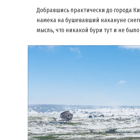
Добравшись практически до города К
намека на бушевавший накануне снего
мысль, что никакой бури тут и не было