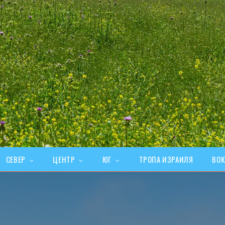
СЕВЕР
ЦЕНТР
ЮГ
ТРОПА ИЗРАИЛЯ
ВОК