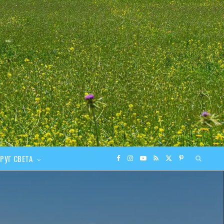
РУГ СВЕТА
F
I
Y
R
X
P
a
n
o
S
(
i
c
s
u
S
T
n