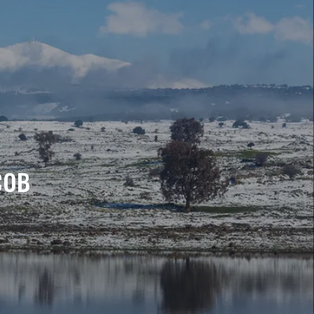
e
t
T
w
t
b
a
u
i
e
o
g
b
t
r
o
r
e
t
e
k
a
e
s
сов
m
r
t
)