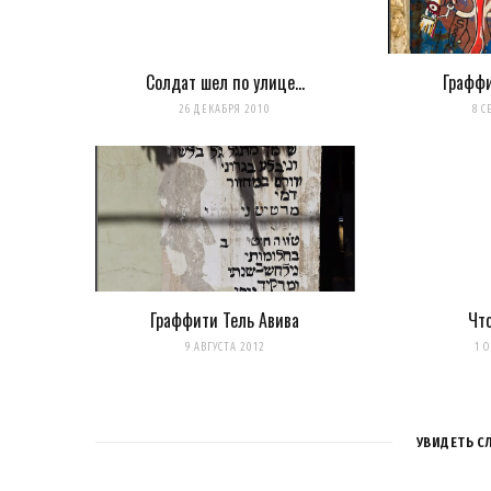
Солдат шел по улице…
Граффи
Сохранить моё имя, email и адрес сайта в этом браузере 
26 ДЕКАБРЯ 2010
8 С
Уведомить меня о новых комментариях по email.
Уведомлять меня о новых записях почтой.
Оповещать о новых комме
Граффити Тель Авива
Чт
9 АВГУСТА 2012
1 
УВИДЕТЬ С