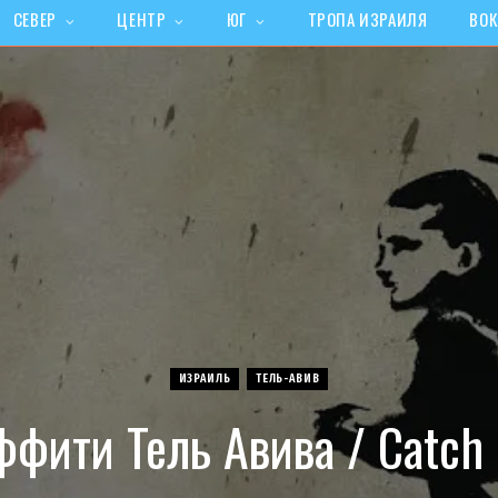
СЕВЕР
ЦЕНТР
ЮГ
ТРОПА ИЗРАИЛЯ
ВОК
ИЗРАИЛЬ
ТЕЛЬ-АВИВ
ффити Тель Авива / Catch 