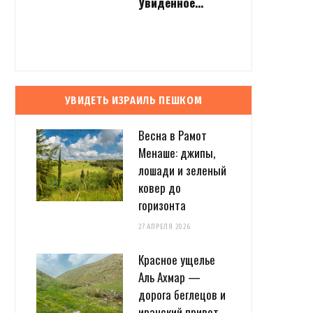
Увиденное…
УВИДЕТЬ ИЗРАИЛЬ ПЕШКОМ
Весна в Рамот
Менаше: джипы,
лошади и зеленый
ковер до
горизонта
27 АПРЕЛЯ 2026
Красное ущелье
Аль Ахмар —
дорога беглецов и
иранский привет