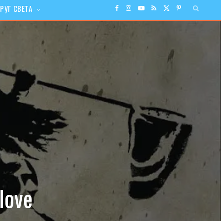
РУГ СВЕТА
F
I
Y
R
X
P
a
n
o
S
(
i
c
s
u
S
T
n
e
t
T
w
t
b
a
u
i
e
o
g
b
t
r
o
r
e
t
e
k
a
e
s
love
m
r
t
)