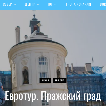
СЕВЕР
ЦЕНТР
ЮГ
ТРОПА ИЗРАИЛЯ
ВОК
ЧЕХИЯ
ЕВРОПА
Евротур. Пражский град