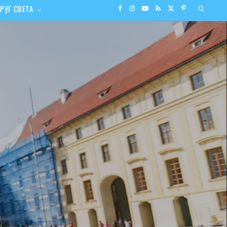
РУГ СВЕТА
F
I
Y
R
X
P
a
n
o
S
(
i
c
s
u
S
T
n
e
t
T
w
t
b
a
u
i
e
o
g
b
t
r
o
r
e
t
e
k
a
e
s
m
r
t
)