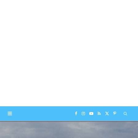
F
I
Y
R
X
P
a
n
o
S
(
i