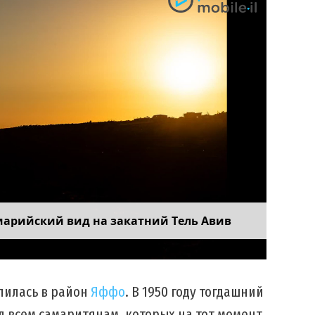
марийский вид на закатний Тель Авив
елилась в район
Яффо
. В 1950 году тогдашний
 всем самаритянам, которых на тот момент