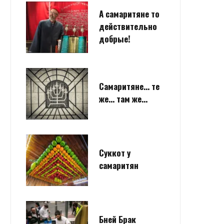
А самаритяне то
действительно
добрые!
Самаритяне… те
же… там же…
Суккот у
самаритян
Бней Брак