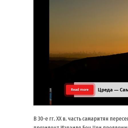
Цреда — Са
Read more
В 30-е гг. ХХ в. часть самаритян перес
президент Израиля Бен Цви предложил