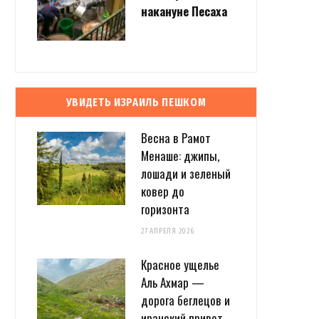
накануне Песаха
УВИДЕТЬ ИЗРАИЛЬ ПЕШКОМ
Весна в Рамот
Менаше: джипы,
лошади и зеленый
ковер до
горизонта
27 АПРЕЛЯ 2026
Красное ущелье
Аль Ахмар —
дорога беглецов и
иранский привет