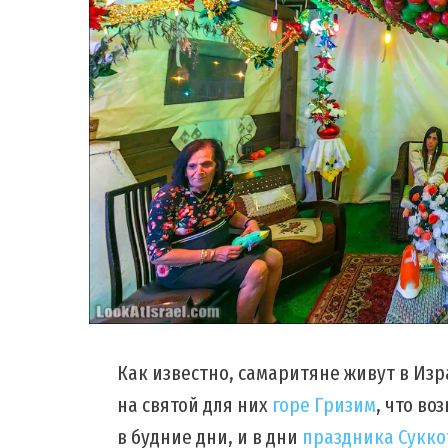
Как известно, самаритяне живут в Изр
на святой для них
горе Гризим
, что в
в будние дни, и в дни
праздника Сукко