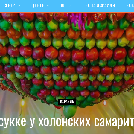
СЕВЕР
ЦЕНТР
ЮГ
ТРОПА ИЗРАИЛЯ
ВОК
ИЗРАИЛЬ
сукке у холонских самари