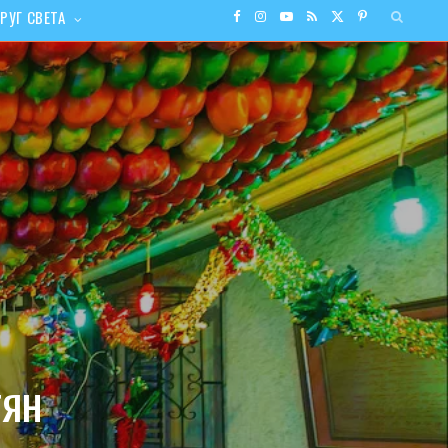
РУГ СВЕТА
F
I
Y
R
X
P
a
n
o
S
(
i
c
s
u
S
T
n
e
t
T
w
t
b
a
u
i
e
o
g
b
t
r
o
r
e
t
e
k
a
e
s
тян
m
r
t
)