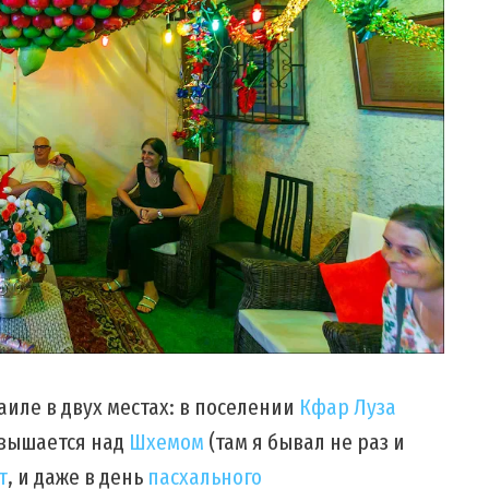
аиле в двух местах: в поселении
Кфар Луза
озвышается над
Шхемом
(там я бывал не раз и
т
, и даже в день
пасхального