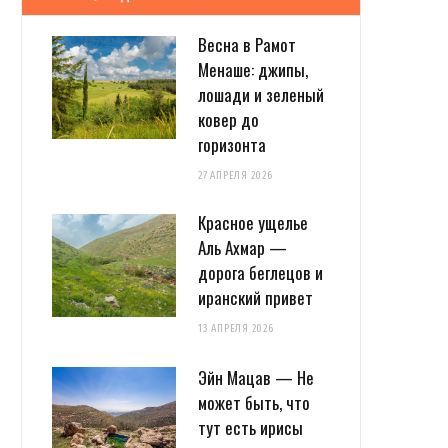
Весна в Рамот
Менаше: джипы,
лошади и зеленый
ковер до
горизонта
27 АПРЕЛЯ 2026
Красное ущелье
Аль Ахмар —
дорога беглецов и
иранский привет
13 АПРЕЛЯ 2026
Эйн Мацав — Не
может быть, что
тут есть ирисы