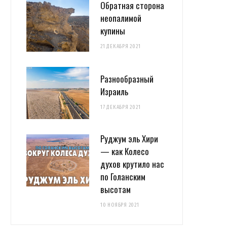
Обратная сторона
неопалимой
купины
21 ДЕКАБРЯ 2021
Разнообразный
Израиль
17 ДЕКАБРЯ 2021
Руджум эль Хири
— как Колесо
духов крутило нас
по Голанским
высотам
10 НОЯБРЯ 2021