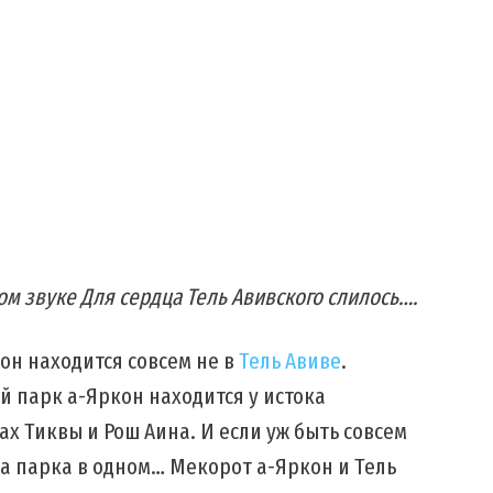
том звуке Для сердца Тель Авивского слилось….
кон находится совсем не в
Тель Авиве
.
 парк а-Яркон находится у истока
х Тиквы и Рош Аина. И если уж быть совсем
ва парка в одном… Мекорот а-Яркон и Тель