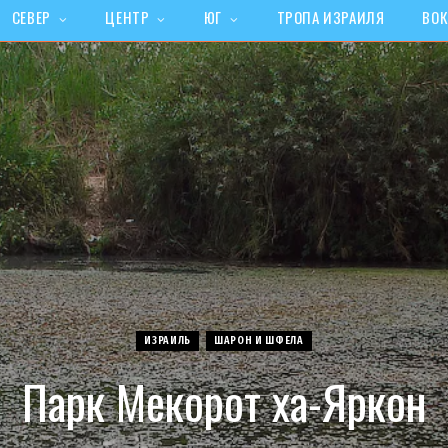
СЕВЕР
ЦЕНТР
ЮГ
ТРОПА ИЗРАИЛЯ
ВОК
ИЗРАИЛЬ
ШАРОН И ШФЕЛА
Парк Мекорот ха-Яркон