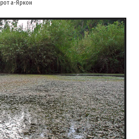
орот а-Яркон