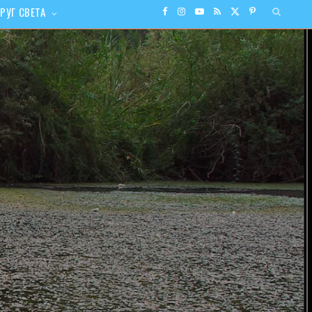
РУГ СВЕТА
F
I
Y
R
X
P
a
n
o
S
(
i
c
s
u
S
T
n
e
t
T
w
t
b
a
u
i
e
o
g
b
t
r
o
r
e
t
e
k
a
e
s
m
r
t
)