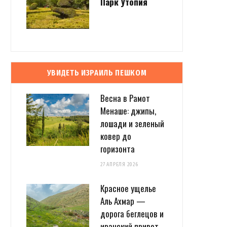
Парк Утопия
УВИДЕТЬ ИЗРАИЛЬ ПЕШКОМ
Весна в Рамот
Менаше: джипы,
лошади и зеленый
ковер до
горизонта
27 АПРЕЛЯ 2026
Красное ущелье
Аль Ахмар —
дорога беглецов и
иранский привет