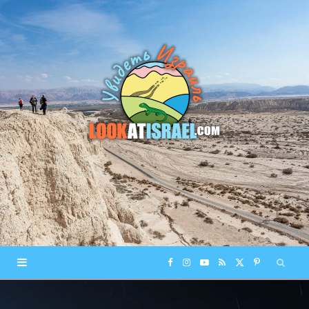
F
I
Y
R
X
P
a
n
o
S
(
i