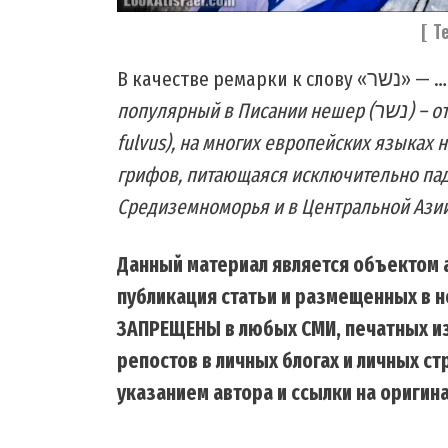
[ Т
В качестве ремарки к слову «נשר» — …
популярный в Писании нешер (נשר) – отнюдь не орел, а белоголовый сип (Gyps
fulvus), на многих европейских языках
грифов, питающаяся исключительно па
Средиземноморья и в Центральной Азии
Данный материал является объектом а
публикация статьи и размещенных в н
ЗАПРЕЩЕНЫ в любых СМИ, печатных из
репостов в личных блогах и личных с
указанием автора и ссылки на оригина