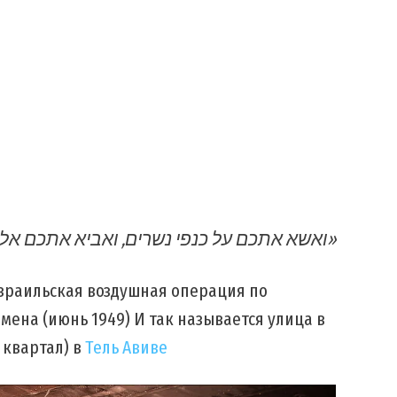
«ואשא אתכם על כנפי נשרים, ואביא אתכם אלי»
ена (июнь 1949) И так называется улица в
 квартал) в
Тель Авиве