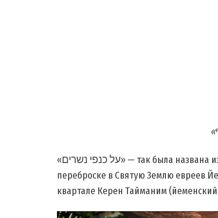
«על כנפי נשרים» — так была названа израильская воздушная операция по
переброске в Святую Землю евреев Йем
квартале Керен Тайманим (йеменский