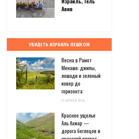
Израиль, Тель
Авив
УВИДЕТЬ ИЗРАИЛЬ ПЕШКОМ
Весна в Рамот
Менаше: джипы,
лошади и зеленый
ковер до
горизонта
27 АПРЕЛЯ 2026
Красное ущелье
Аль Ахмар —
дорога беглецов и
иранский привет