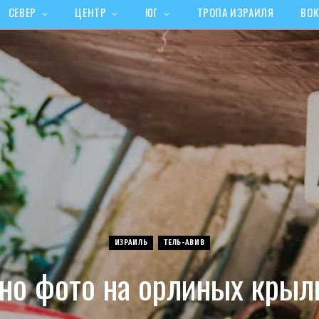
СЕВЕР
ЦЕНТР
ЮГ
ТРОПА ИЗРАИЛЯ
ВОК
ИЗРАИЛЬ
ТЕЛЬ-АВИВ
но фото на орлиных крыл