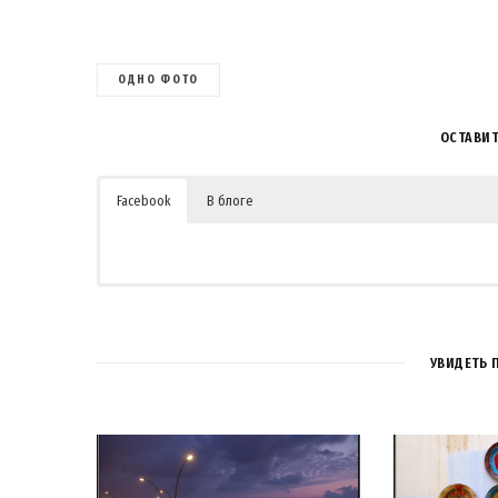
ОДНО ФОТО
ОСТАВИ
Facebook
В блоге
1
УВИДЕТЬ 
Pingback:
Тель Авивский рынок Кармель | LookAtIsrael.