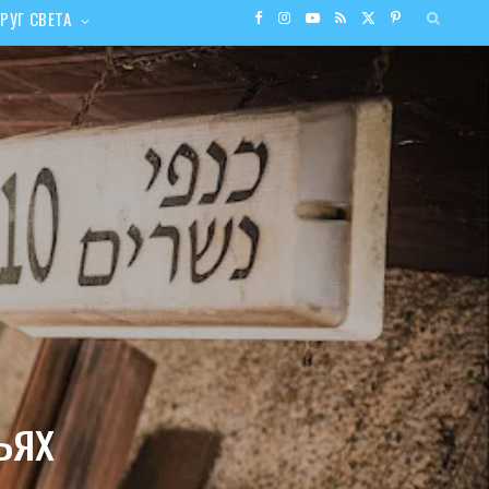
РУГ СВЕТА
F
I
Y
R
X
P
a
n
o
S
(
i
c
s
u
S
T
n
e
t
T
w
t
b
a
u
i
e
o
g
b
t
r
o
r
e
t
e
k
a
e
s
ьях
m
r
t
)