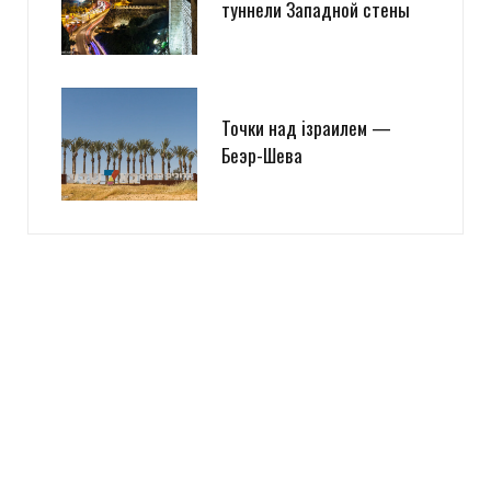
туннели Западной стены
Точки над iзраилем —
Беэр-Шева