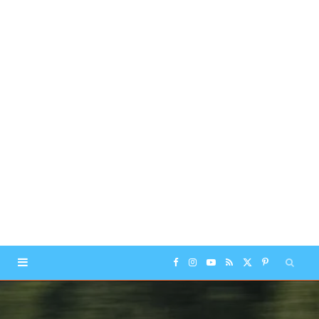
F
I
Y
R
X
P
a
n
o
S
(
i