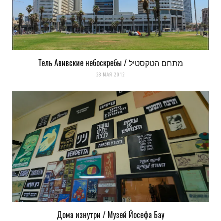
Тель Авивские небоскребы / מתחם הטקסטיל
28 МАЯ 2012
Дома изнутри / Музей Йосефа Бау