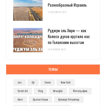
Разнообразный Израиль
17 ДЕКАБРЯ 2021
Руджум эль Хири — как
Колесо духов крутило нас
по Голанским высотам
10 НОЯБРЯ 2021
ТЕМЫ
4x4
Dji
Eevee
New York
Street Art
Vlog
Wrangler
Фотографии
Авто
Братья Наши
Бульвар Ротшильд