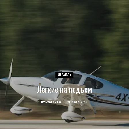
c
s
u
S
T
n
e
t
T
w
t
b
a
u
i
e
o
g
b
t
r
o
r
e
t
e
k
a
e
s
ИЗРАИЛЬ
Легкие на подъем
m
r
t
)
BY
EVGENY KO
21 ИЮЛЯ 2013