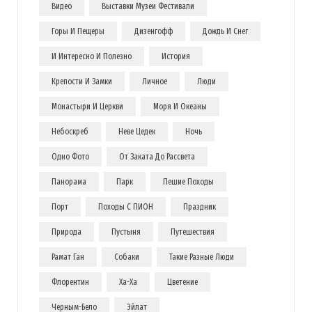
Видео
Выставки Музеи Фестивали
Горы И Пещеры
Дизенгофф
Дождь И Снег
И Интересно И Полезно
История
Крепости И Замки
Личное
Люди
Монастыри И Церкви
Моря И Океаны
Небоскреб
Неве Цедек
Ночь
Одно Фото
От Заката До Рассвета
Панорама
Парк
Пешие Походы
Порт
Походы С ПИОН
Праздник
Природа
Пустыня
Путешествия
Рамат Ган
Собаки
Такие Разные Люди
Флорентин
Ха-Ха
Цветение
Черным-Бело
Эйлат